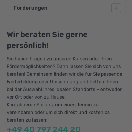
Dokumente und Dateiformate, die sich aus
Förderungen
Ein sicherer Umgang mit dem PC, räumliches
InDesign heraus erzeugen lassen
Denken, Kreativität und die Beherrschung der
Überblick über alle Interaktiven Funktionen,
deutschen Sprache (Niveau B2) sind
Bildungsgutschein
die InDesign bietet
Grundvoraussetzung für diesen Kurs.
Qualifizierungschancengesetz
Wir beraten Sie gerne
Anlegen und Gestalten von mehrseitigen
Berufliche Rehabilitation
Dateien und Optimierung für die digitale
persönlich!
Ausgabe
Sie haben Fragen zu unseren Kursen oder Ihren
Interaktive Funktionen nutzen für digitale
Fördermöglichkeiten? Dann lassen Sie sich von uns
Magazine
beraten! Gemeinsam finden wir die für Sie passende
PDF-Formulare in InDesign erstellen und mit
Weiterbildung oder Umschulung und helfen Ihnen
Adobe Acrobat nachbearbeiten
bei der Auswahl Ihres idealen Standorts – entweder
Erstellen von fließenden EPub-Dateien mit
vor Ort oder von zu Hause.
Adobe InDesign
Kontaktieren Sie uns, um einen Termin zu
Das Liquid Layout in Adobe InDesign nutzen
vereinbaren oder um sich direkt und kostenlos
beraten zu lassen:
+49 40 797 244 20