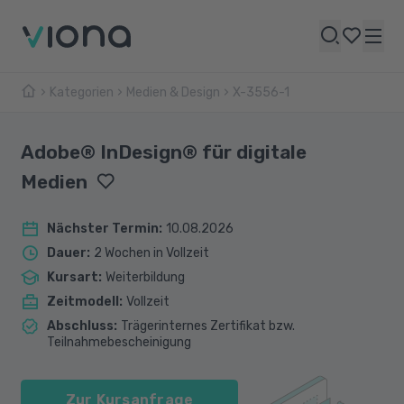
Kategorien
Medien & Design
X-3556-1
Adobe® InDesign® für digitale
Medien
Nächster Termin
:
10.08.2026
Dauer
:
2 Wochen in Vollzeit
Kursart
:
Weiterbildung
Zeitmodell
:
Vollzeit
Abschluss
:
Trägerinternes Zertifikat bzw.
Teilnahmebescheinigung
Zur Kursanfrage