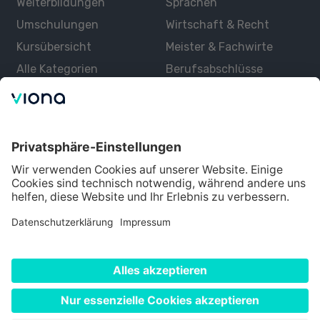
Weiterbildungen
Sprachen
Umschulungen
Wirtschaft & Recht
Kursübersicht
Meister & Fachwirte
Alle Kategorien
Berufsabschlüsse
Über uns
Über Viona
Lernen mit Viona
Alle Partner
Partner werden
Datenschutz
Impressum
Nutzungsbedingungen
Cookie Einstellungen