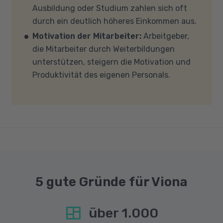
Ausbildung oder Studium zahlen sich oft
findet in Microsoft Teams statt. Bitte achten
durch ein deutlich höheres Einkommen aus.
Sie darauf, dass Ihre Sicherheitsprogramme
Motivation der Mitarbeiter:
Arbeitgeber,
und -einstellungen (Anti-Viren-Programme,
die Mitarbeiter durch Weiterbildungen
Firewalls etc.) die Verbindung mit MS Teams
unterstützen, steigern die Motivation und
nicht blockieren. Bitte beachten Sie außerdem,
Produktivität des eigenen Personals.
dass für eine reibungslose Übertragung eine
gute Internetverbindung mit einer Download-
Geschwindigkeit von mindestens 6 MBit/s und
einer Upload-Geschwindigkeit von mindestens
1 MBit/s benötigt wird. Bei technischen Fragen
sprechen Sie uns gerne an.
5 gute Gründe für Viona
über
1.000