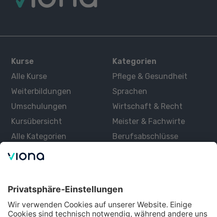
Kurse
Kategorien
Alle Kurse
Pflege & Gesundheit
Weiterbildungen
Sprachen
Umschulungen
Wirtschaft & Recht
Kursübersicht
Meister & Fachwirte
Alle Kategorien
Berufsabschlüsse
Über uns
Über Viona
Lernen mit Viona
Alle Partner