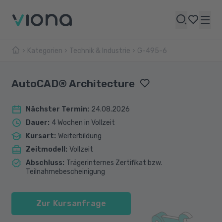
Kategorien
Technik & Industrie
G-495-6
AutoCAD® Architecture
Nächster Termin
:
24.08.2026
Dauer
:
4 Wochen in Vollzeit
Kursart
:
Weiterbildung
Zeitmodell
:
Vollzeit
Abschluss
:
Trägerinternes Zertifikat bzw.
Teilnahmebescheinigung
Zur Kursanfrage