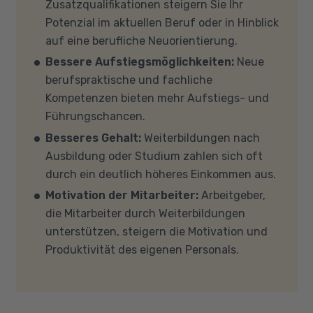
für mich die richtige
? stellen wir Ihnen
Zusatzqualifikationen steigern Sie Ihr
Kostenträgers), sprechen Sie uns an, in den
verschiedene Fördermöglichkeiten vor. Sehr
Potenzial im aktuellen Beruf oder in Hinblick
meisten Fällen können wir Ihnen Leih-
gerne beraten wir Sie auch in einem
auf eine berufliche Neuorientierung.
Equipment zur Verfügung stellen. Sollten Sie
persönlichen Gespräch zu diesem Thema.
Bessere Aufstiegsmöglichkeiten:
Neue
mit Ihren eigenen Geräten am Unterricht
berufspraktische und fachliche
teilnehmen, empfehlen wir PCs oder Laptops
Kompetenzen bieten mehr Aufstiegs- und
mit Windows 10 oder Windows 11, mindestens 8
Führungschancen.
GB Arbeitsspeicher (RAM) und einem aktuellen
Besseres Gehalt:
Weiterbildungen nach
Mehrkern-Prozessor (CPU). Der Unterricht
Ausbildung oder Studium zahlen sich oft
findet in Microsoft Teams statt. Bitte achten
durch ein deutlich höheres Einkommen aus.
Sie darauf, dass Ihre Sicherheitsprogramme
Motivation der Mitarbeiter:
Arbeitgeber,
und -einstellungen (Anti-Viren-Programme,
die Mitarbeiter durch Weiterbildungen
Firewalls etc.) die Verbindung mit MS Teams
unterstützen, steigern die Motivation und
nicht blockieren. Bitte beachten Sie außerdem,
Produktivität des eigenen Personals.
dass für eine reibungslose Übertragung eine
gute Internetverbindung mit einer Download-
Geschwindigkeit von mindestens 6 MBit/s und
einer Upload-Geschwindigkeit von mindestens