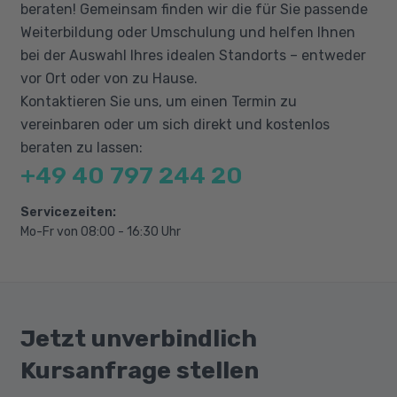
beraten! Gemeinsam finden wir die für Sie passende
Fassaden
Weiterbildung oder Umschulung und helfen Ihnen
Ansichten und Schnitte erstellen und
bei der Auswahl Ihres idealen Standorts – entweder
bemaßen
vor Ort oder von zu Hause.
Details erstellen und ausarbeiten
Kontaktieren Sie uns, um einen Termin zu
Layouts erstellen
vereinbaren oder um sich direkt und kostenlos
beraten zu lassen:
Beschriftungen und Symbole
+49 40 797 244 20
Räume und Zonen
Servicezeiten:
Mo-Fr von 08:00 - 16:30 Uhr
Jetzt unverbindlich
Kursanfrage stellen