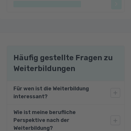
Häufig gestellte Fragen zu
Weiterbildungen
Für wen ist die Weiterbildung
interessant?
Wie ist meine berufliche
Die Weiterbildung richtet sich an Personen aus
Perspektive nach der
dem gewerblich-technischen Bereich, wie
Bauzeichner, Techniker, Konstrukteure,
Weiterbildung?