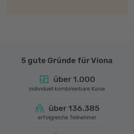
gute Internetverbindung mit einer Download-
Geschwindigkeit von mindestens 6 MBit/s und
einer Upload-Geschwindigkeit von mindestens
1 MBit/s benötigt wird. Bei technischen Fragen
sprechen Sie uns gerne an.
5 gute Gründe für Viona
über
1.000
individuell kombinierbare Kurse
über
136.385
erfolgreiche Teilnehmer