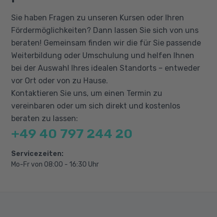
dynamisches Modell
Sie haben Fragen zu unseren Kursen oder Ihren
Kanalplanung
Fördermöglichkeiten? Dann lassen Sie sich von uns
Druckleitungsnetze
beraten! Gemeinsam finden wir die für Sie passende
Weiterbildung oder Umschulung und helfen Ihnen
Erdmassenberechnung
bei der Auswahl Ihres idealen Standorts – entweder
Ausführungspläne
vor Ort oder von zu Hause.
Geodatenanalyse und Kartografie
Kontaktieren Sie uns, um einen Termin zu
Visualisierung
vereinbaren oder um sich direkt und kostenlos
beraten zu lassen:
+49 40 797 244 20
Servicezeiten:
Mo-Fr von 08:00 - 16:30 Uhr