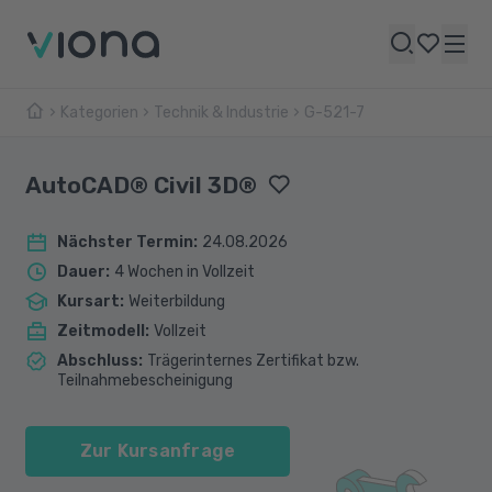
Kategorien
Technik & Industrie
G-521-7
AutoCAD® Civil 3D®
Nächster Termin
:
24.08.2026
Dauer
:
4 Wochen in Vollzeit
Kursart
:
Weiterbildung
Zeitmodell
:
Vollzeit
Abschluss
:
Trägerinternes Zertifikat bzw.
Teilnahmebescheinigung
Zur Kursanfrage