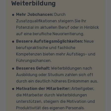
Fördermöglichkeiten es gibt und ob Sie die
Weiterbildung
benötigten Hard- und Software zur
Voraussetzungen für eine Förderung erfüllen?
Verfügung. Falls Sie von zu Hause aus
Auf unserer Info-Seite
Welche Förderung ist
Mehr Jobchancen:
Durch
teilnehmen (mit Zustimmung Ihres
für mich die richtige
? stellen wir Ihnen
Zusatzqualifikationen steigern Sie Ihr
Kostenträgers), sprechen Sie uns an, in den
verschiedene Fördermöglichkeiten vor. Sehr
Potenzial im aktuellen Beruf oder in Hinblick
meisten Fällen können wir Ihnen Leih-
gerne beraten wir Sie auch in einem
auf eine berufliche Neuorientierung.
Equipment zur Verfügung stellen. Sollten Sie
persönlichen Gespräch zu diesem Thema.
Bessere Aufstiegsmöglichkeiten:
Neue
mit Ihren eigenen Geräten am Unterricht
berufspraktische und fachliche
teilnehmen, empfehlen wir PCs oder Laptops
Kompetenzen bieten mehr Aufstiegs- und
mit Windows 10 oder Windows 11, mindestens 8
Führungschancen.
GB Arbeitsspeicher (RAM) und einem aktuellen
Besseres Gehalt:
Weiterbildungen nach
Mehrkern-Prozessor (CPU). Der Unterricht
Ausbildung oder Studium zahlen sich oft
findet in Microsoft Teams statt. Bitte achten
durch ein deutlich höheres Einkommen aus.
Sie darauf, dass Ihre Sicherheitsprogramme
Motivation der Mitarbeiter:
Arbeitgeber,
und -einstellungen (Anti-Viren-Programme,
die Mitarbeiter durch Weiterbildungen
Firewalls etc.) die Verbindung mit MS Teams
unterstützen, steigern die Motivation und
nicht blockieren. Bitte beachten Sie außerdem,
Produktivität des eigenen Personals.
dass für eine reibungslose Übertragung eine