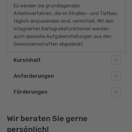
Es werden die grundlegenden
Arbeitsverfahren, die im Straßen- und Tiefbau
täglich anzuwenden sind, vermittelt. Mit den
integrierten Kartografiefunktionen werden
auch spezielle Aufgabenstellungen aus den
Geowissenschaften abgedeckt.
Kursinhalt
Anforderungen
Projektverwaltung
Vermessung
Förderungen
Es wird eine Berufsausbildung mit
Digitale Geländemodelle und Verschneidung
entsprechendem Fachwissen vorausgesetzt.
Einzugsgebiet und Fließweganalyse
Weiterhin werden Kenntnisse vorausgesetzt,
Bildungsgutschein
Parzellen
die mit der Weiterbildung AutoCAD® - 2D,
Qualifizierungschancengesetz
Wir beraten Sie gerne
Achsen
Aufbaukurs vergleichbar sind.
Berufliche Rehabilitation
persönlich!
Planung von 3D-Profilkörpern als