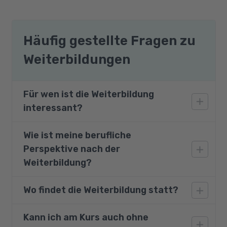
Häufig gestellte Fragen zu
Weiterbildungen
Für wen ist die Weiterbildung
interessant?
Wie ist meine berufliche
Diese Weiterbildung ist für viele Zielgruppen
Perspektive nach der
geeignet, sobald dort zum Beispiel
Kundenkontakt besteht. Sie ist insbesondere
Weiterbildung?
hilfreich für kaufmännische und verwaltende
Berufe, technische Berufe mit
Wo findet die Weiterbildung statt?
Zu den vielen Zusatzqualifikationen, die
Dokumentations- und Berichtsaufgaben,
Arbeitgeber heute gern sehen, gehört der
Management und akademische Berufe sowie
sichere Umgang mit Kunden- und
Kann ich am Kurs auch ohne
Die Teilnahme ist an einem unserer