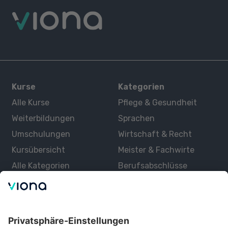
Kurse
Kategorien
Alle Kurse
Pflege & Gesundheit
Weiterbildungen
Sprachen
Umschulungen
Wirtschaft & Recht
Kursübersicht
Meister & Fachwirte
Alle Kategorien
Berufsabschlüsse
Über uns
Über Viona
Lernen mit Viona