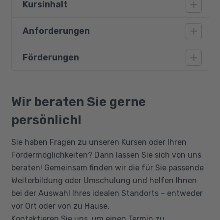
Kursinhalt
Anforderungen
Definition und gesetzliche Grundlagen des
Datenschutzes: BDSG und EU-DSGVO
Förderungen
Teilnehmer des Kurses müssen grundlegende
Grundprinzipien und betriebliche
PC-Kenntnisse mit Windows und Microsoft
Umsetzung des Datenschutzes
Office mitbringen. Deutschkenntnisse (Niveau
Bildungsgutschein
Aufgaben des betrieblichen
B2) sind außerdem erforderlich.
Qualifizierungschancengesetz
Wir beraten Sie gerne
Datenschutzbeauftragten
Berufliche Rehabilitation
Technisch-organisatorischer Datenschutz
persönlich!
Entwicklungen und Risiken
Sie haben Fragen zu unseren Kursen oder Ihren
Fördermöglichkeiten? Dann lassen Sie sich von uns
beraten! Gemeinsam finden wir die für Sie passende
Weiterbildung oder Umschulung und helfen Ihnen
bei der Auswahl Ihres idealen Standorts – entweder
vor Ort oder von zu Hause.
Kontaktieren Sie uns, um einen Termin zu