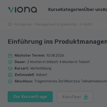
Kurse
Kategorien
Über uns
K
Kategorien
Management & Leadership
Umschulungen
V-4695
Über Vi
Pflege & Medizin
Weiterbildungen
Unsere 
IT & Informatik
Einführung ins Produktmanage
Alle Kurse
Lernen 
Marketing & Vertrieb
Nächster Termin
:
10.08.2026
Webina
Technik & Industrie
Dauer
:
2 Wochen in Vollzeit; 4 Wochen in Teilzeit
Kursart
:
Weiterbildung
Sprachen
Zeitmodell
:
Vollzeit
Abschluss
:
Trägerinternes Zertifikat bzw. Teilnahmebesch
Zur Kursanfrage
Kursflyer