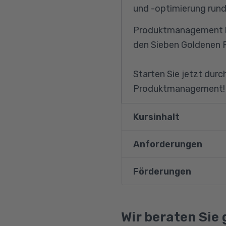
und -optimierung rund
Produktmanagement bas
den Sieben Goldenen R
Starten Sie jetzt durc
Produktmanagement!
Kursinhalt
Anforderungen
Einstieg ins Produk
Agieren statt Reag
Förderungen
Vorausgesetzt werden
System, Funktion, R
und Berufserfahrung. 
Bildungsgutschein
Die organisatorisc
und Internetkenntniss
Qualifizierungschanc
Wir beraten Sie 
Einführung von P