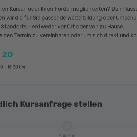
ion
ene
ren Kursen oder Ihren Fördermöglichkeiten? Dann lasse
ften, Taxonomien, Philosophien
n wir die für Sie passende Weiterbildung oder Umschul
n Standorts – entweder vor Ort oder von zu Hause.
managements und erforderliches Skills
 einen Termin zu vereinbaren oder um sich direkt und k
g
 20
s und Markteinführung
gruppen und Positionierung
0 - 16:30 Uhr
oduktgestaltung und Preisstrategie
rtrieb und Promotion
tion
dlich Kursanfrage stellen
g
d Kommunikation im Produktmanagement
2
Anbieter
roduktmanager