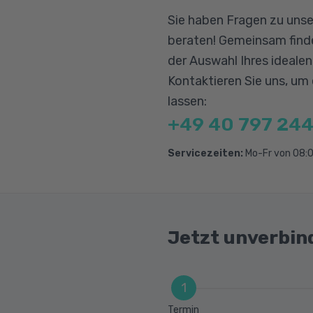
Berufliche Rehabilitat
Die persönliche Eb
Sie haben Fragen zu unse
Produkt: Eigenscha
beraten! Gemeinsam finde
der Auswahl Ihres ideale
Aspekte des Produkt
Kontaktieren Sie uns, um
lassen:
Produktentwicklun
+49 40 797 244
Produktlebenszyklu
Marktanalyse, Ziel
Servicezeiten:
Mo-Fr von 08:0
Marketing-Mix – Pr
Marketing-Mix – Ve
Produktkommunika
Jetzt unverbin
Produktoptimierun
Erfolgsfaktoren un
1
Termin
Der erfolgreiche P