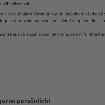
en Ihr Wissen ab.
iert auf klarer Kommunikation und einem starken Rol
egeln geben wir Ihnen wertvolle Werkzeuge an die Han
h und bauen Sie sich ein solides Fundament für Ihre Karr
tmanagement und Rollenverständnis
ieren
 gute Deutschkenntnisse (C1), grundlegende Kenntnis
olle
Ebenso nötig sind PC-Kenntnisse, Grundkenntnisse in
he Ebene
e. Auch gute Kommunikationsfähigkeit sollte vorhande
engesetz
gerne persönlich!
roduktmanagement