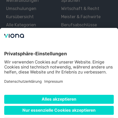
Weiterbildungen
Sprachen
Umschulungen
Wirtschaft & Recht
Kursübersicht
Meister & Fachwirte
Alle Kategorien
Berufsabschlüsse
Über uns
Über Viona
Lernen mit Viona
Alle Partner
Partner werden
Datenschutz
Impressum
Nutzungsbedingungen
Cookie Einstellungen