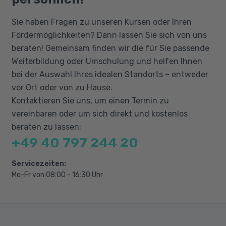
Dabei erörtern wir eventuell nötige, praktische
Gestaltung mit Farbe in der Praxis
Vorkenntnisse, in den relevanten
Bildgestaltung
Sie haben Fragen zu unseren Kursen oder Ihren
Anwendungsprogrammen.
Grundlagen der Typografie
Fördermöglichkeiten? Dann lassen Sie sich von uns
beraten! Gemeinsam finden wir die für Sie passende
Schriftklassifikation
Weiterbildung oder Umschulung und helfen Ihnen
Typografie transportiert Botschaften
bei der Auswahl Ihres idealen Standorts – entweder
Typografie in der Praxis
vor Ort oder von zu Hause.
Layout
Kontaktieren Sie uns, um einen Termin zu
Seitenlayout in der Praxis
vereinbaren oder um sich direkt und kostenlos
Webseitengestaltung
beraten zu lassen:
+49 40 797 244 20
Geeignete Software auswählen im Überblick
Gestaltungssünden
Servicezeiten:
Mo-Fr von 08:00 - 16:30 Uhr