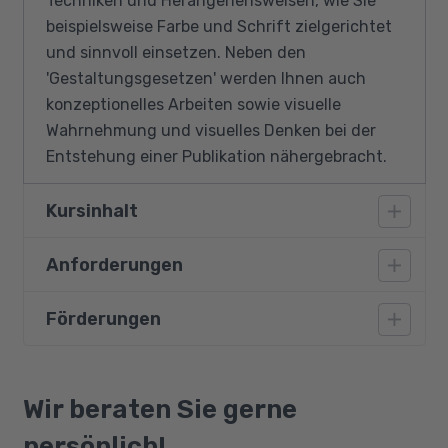
Techniken und Herangehensweisen, wie Sie
beispielsweise Farbe und Schrift zielgerichtet
und sinnvoll einsetzen. Neben den
'Gestaltungsgesetzen' werden Ihnen auch
konzeptionelles Arbeiten sowie visuelle
Wahrnehmung und visuelles Denken bei der
Entstehung einer Publikation nähergebracht.
Kursinhalt
Anforderungen
Was ist Gestaltung?
Psychologie der Wahrnehmung
Förderungen
Ein sicherer Umgang mit dem PC, räumliches
Gestaltungsgesetze
Denken, Kreativität und die Beherrschung der
Wie wirken Farben?
deutschen Sprache (B2) sind
Bildungsgutschein
Farbenlehre/Farbräume
Grundvoraussetzung für diesen Kurs.
Qualifizierungschancengesetz
Wir beraten Sie gerne
Sonderfarben
Berufliche Rehabilitation
persönlich!