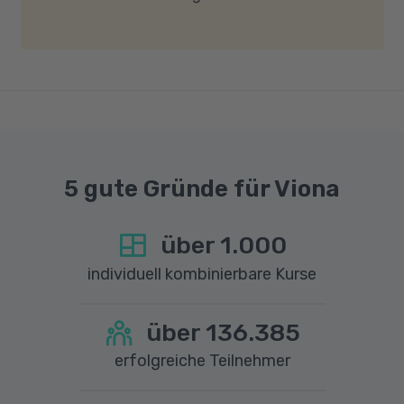
gute Internetverbindung mit einer Download-
Geschwindigkeit von mindestens 6 MBit/s und
einer Upload-Geschwindigkeit von mindestens
1 MBit/s benötigt wird. Bei technischen Fragen
sprechen Sie uns gerne an.
5 gute Gründe für Viona
über
1.000
individuell kombinierbare Kurse
über
136.385
erfolgreiche Teilnehmer