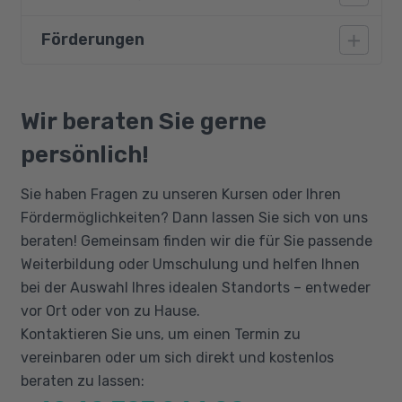
Best Practices der visuellen Entwicklung
Förderungen
Vorausgesetzt werden gute
Aufgaben und Verantwortlichkeiten eines
Deutschkenntnisse auf dem Niveau B2. Der
UI/UX-Designers
Kurs erfordert eine hohe IT-Affinität sowie
Bildungsgutschein
Web-Design-Methoden
gute Englischkenntnisse, da viele verwendete
Qualifizierungschancengesetz
Wir beraten Sie gerne
Responsive Web Design (RWD)
Tools und Dokumentationen in Englisch
Berufliche Rehabilitation
persönlich!
Progressive Web Development (PWD)
verfasst sind.
Progressive Webanwendungen (PWA)
Sie haben Fragen zu unseren Kursen oder Ihren
Single Page Applications (SPA)
Fördermöglichkeiten? Dann lassen Sie sich von uns
UI-Design mit Figma
beraten! Gemeinsam finden wir die für Sie passende
Weiterbildung oder Umschulung und helfen Ihnen
Webentwicklungs-Frameworks wie
bei der Auswahl Ihres idealen Standorts – entweder
Bootstrap
vor Ort oder von zu Hause.
Kontaktieren Sie uns, um einen Termin zu
vereinbaren oder um sich direkt und kostenlos
beraten zu lassen: