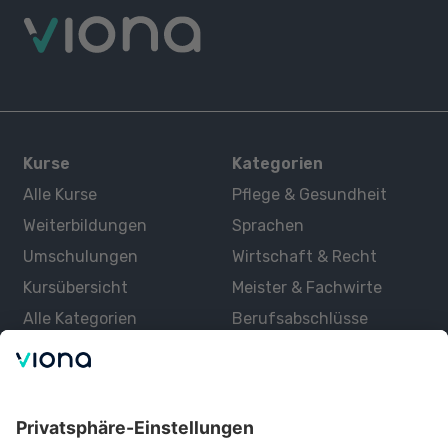
Kurse
Kategorien
Alle Kurse
Pflege & Gesundheit
Weiterbildungen
Sprachen
Umschulungen
Wirtschaft & Recht
Kursübersicht
Meister & Fachwirte
Alle Kategorien
Berufsabschlüsse
Über uns
Über Viona
Lernen mit Viona