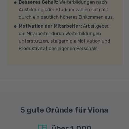
Spezialisierung oder ein Studium im Bereich
Besseres Gehalt:
Weiterbildungen nach
Mehrkern-Prozessor (CPU). Der Unterricht
Design und Interaktion.
Ausbildung oder Studium zahlen sich oft
findet in Microsoft Teams statt. Bitte achten
durch ein deutlich höheres Einkommen aus.
Sie darauf, dass Ihre Sicherheitsprogramme
Motivation der Mitarbeiter:
Arbeitgeber,
und -einstellungen (Anti-Viren-Programme,
die Mitarbeiter durch Weiterbildungen
Firewalls etc.) die Verbindung mit MS Teams
unterstützen, steigern die Motivation und
nicht blockieren. Bitte beachten Sie außerdem,
Produktivität des eigenen Personals.
dass für eine reibungslose Übertragung eine
gute Internetverbindung mit einer Download-
Geschwindigkeit von mindestens 6 MBit/s und
einer Upload-Geschwindigkeit von mindestens
1 MBit/s benötigt wird. Bei technischen Fragen
sprechen Sie uns gerne an.
5 gute Gründe für Viona
über
1.000