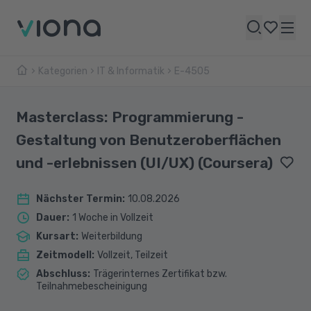
Kategorien
IT & Informatik
E-4505
Masterclass: Programmierung -
Gestaltung von Benutzeroberflächen
und -erlebnissen (UI/UX) (Coursera)
Nächster Termin
:
10.08.2026
Dauer
:
1 Woche in Vollzeit
Kursart
:
Weiterbildung
Zeitmodell
:
Vollzeit, Teilzeit
Abschluss
:
Trägerinternes Zertifikat bzw.
Teilnahmebescheinigung