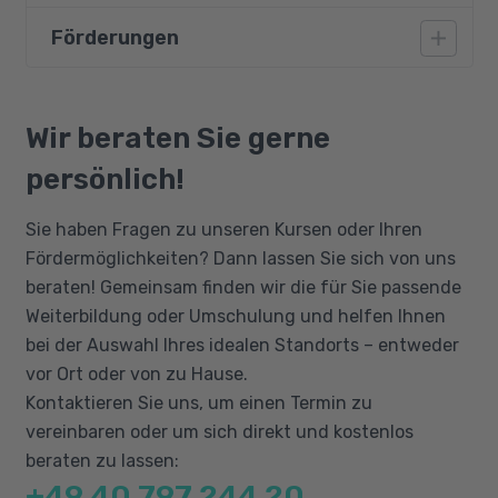
Spezifischer Pflegewortschatz (z. B. in den
Förderungen
Angesprochen sind Teilnehmer mit einem
Pflegeberichten)
Niveau von B1 gemäß CEF oder anderweitig
Alltagswortschatz im Kontakt mit den
nachgewiesenen grundlegenden Kenntnissen.
Bildungsgutschein
Patienten und Angehörigen
Teilnahmevoraussetzung ist weiterhin eine
Qualifizierungschancengesetz
Wir beraten Sie gerne
Berufsausbildung / ein Studium oder
Berufliche Rehabilitation
persönlich!
Arbeitserfahrung im Bereich der Pflege oder
im kaufmännischen Bereich.
Sie haben Fragen zu unseren Kursen oder Ihren
Fördermöglichkeiten? Dann lassen Sie sich von uns
beraten! Gemeinsam finden wir die für Sie passende
Weiterbildung oder Umschulung und helfen Ihnen
bei der Auswahl Ihres idealen Standorts – entweder
vor Ort oder von zu Hause.
Kontaktieren Sie uns, um einen Termin zu
vereinbaren oder um sich direkt und kostenlos
beraten zu lassen:
+49 40 797 244 20