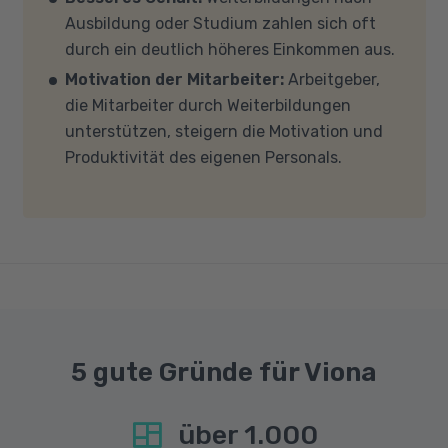
Mehrkern-Prozessor (CPU). Der Unterricht
Ausbildung oder Studium zahlen sich oft
findet in Microsoft Teams statt. Bitte achten
durch ein deutlich höheres Einkommen aus.
Sie darauf, dass Ihre Sicherheitsprogramme
Motivation der Mitarbeiter:
Arbeitgeber,
und -einstellungen (Anti-Viren-Programme,
die Mitarbeiter durch Weiterbildungen
Firewalls etc.) die Verbindung mit MS Teams
unterstützen, steigern die Motivation und
nicht blockieren. Bitte beachten Sie außerdem,
Produktivität des eigenen Personals.
dass für eine reibungslose Übertragung eine
gute Internetverbindung mit einer Download-
Geschwindigkeit von mindestens 6 MBit/s und
einer Upload-Geschwindigkeit von mindestens
1 MBit/s benötigt wird. Bei technischen Fragen
sprechen Sie uns gerne an.
5 gute Gründe für Viona
über
1.000