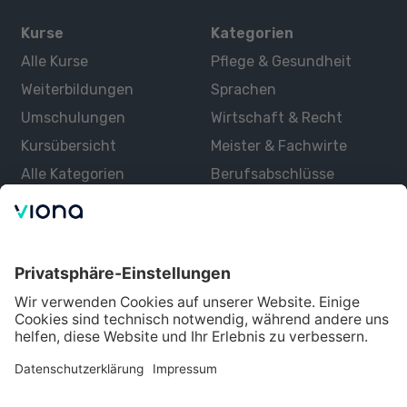
Kurse
Kategorien
Alle Kurse
Pflege & Gesundheit
Weiterbildungen
Sprachen
Umschulungen
Wirtschaft & Recht
Kursübersicht
Meister & Fachwirte
Alle Kategorien
Berufsabschlüsse
Über uns
Über Viona
Lernen mit Viona
Alle Partner
Partner werden