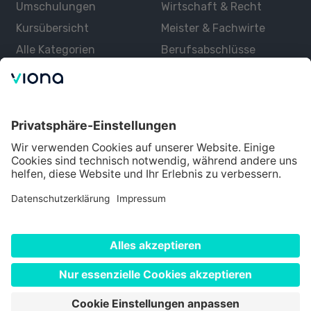
Umschulungen
Wirtschaft & Recht
Kursübersicht
Meister & Fachwirte
Alle Kategorien
Berufsabschlüsse
Über uns
Über Viona
Lernen mit Viona
Alle Partner
Partner werden
Datenschutz
Impressum
Nutzungsbedingungen
Cookie Einstellungen
©
2026
Viona. Alle Rechte vorbehalten