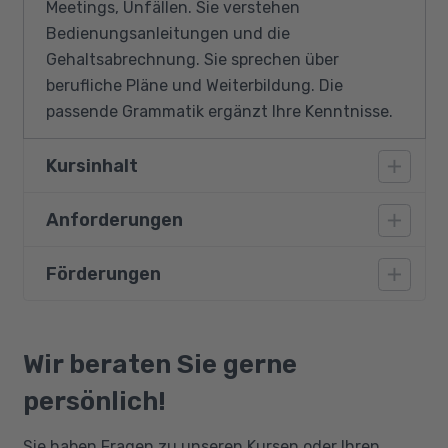
Meetings, Unfällen. Sie verstehen
Bedienungsanleitungen und die
Gehaltsabrechnung. Sie sprechen über
berufliche Pläne und Weiterbildung. Die
passende Grammatik ergänzt Ihre Kenntnisse.
Kursinhalt
Anforderungen
Vermittlung von Mittelstufenwissen:
Deutsche Grammatik
Förderungen
Teilnahmevoraussetzungen sind ein
Wortschatz-Aufbau
abgeschlossenes Sprachniveau von B1.1 gemäß
Vertiefung der mündlichen und
GER oder anderweitig nachgewiesene
Bildungsgutschein
schriftlichen Übungen im
grundlegende Kenntnisse der deutschen
Qualifizierungschancengesetz
Wir beraten Sie gerne
Berufssprachgebrauch
Sprache sowie idealerweise
Berufliche Rehabilitation
persönlich!
Präzisierung der Aussprache
eineBerufsausbildung / ein Studium oder
Arbeitserfahrung im kaufmännischen Bereich.
Anwendungsübungen
Sie haben Fragen zu unseren Kursen oder Ihren