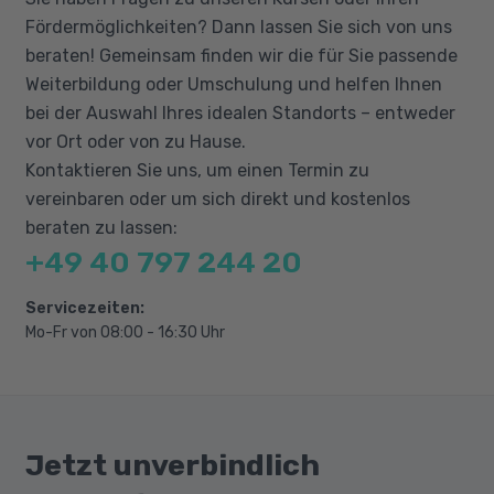
Genaue Regelungen erfolgen in Abstimmung
Ausbau der Hör- und
Fördermöglichkeiten? Dann lassen Sie sich von uns
mit dem Jobcenter / der Arbeitsagentur oder
Leseverständniskompetenz
beraten! Gemeinsam finden wir die für Sie passende
der optierenden Kommune.
Weiterbildung oder Umschulung und helfen Ihnen
bei der Auswahl Ihres idealen Standorts – entweder
vor Ort oder von zu Hause.
Kontaktieren Sie uns, um einen Termin zu
vereinbaren oder um sich direkt und kostenlos
beraten zu lassen:
+49 40 797 244 20
Servicezeiten:
Mo-Fr von 08:00 - 16:30 Uhr
Jetzt unverbindlich