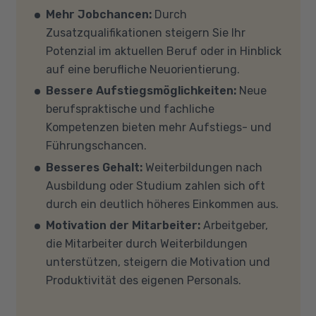
Verfügung. Falls Sie von zu Hause aus
Auf unserer Info-Seite
Welche Förderung ist
Mehr Jobchancen:
Durch
teilnehmen (mit Zustimmung Ihres
für mich die richtige
? stellen wir Ihnen
Zusatzqualifikationen steigern Sie Ihr
Kostenträgers), sprechen Sie uns an, in den
verschiedene Fördermöglichkeiten vor. Sehr
Potenzial im aktuellen Beruf oder in Hinblick
meisten Fällen können wir Ihnen Leih-
gerne beraten wir Sie auch in einem
auf eine berufliche Neuorientierung.
Equipment zur Verfügung stellen. Sollten Sie
persönlichen Gespräch zu diesem Thema.
Bessere Aufstiegsmöglichkeiten:
Neue
mit Ihren eigenen Geräten am Unterricht
berufspraktische und fachliche
teilnehmen, empfehlen wir PCs oder Laptops
Kompetenzen bieten mehr Aufstiegs- und
mit Windows 10 oder Windows 11, mindestens 8
Führungschancen.
GB Arbeitsspeicher (RAM) und einem aktuellen
Besseres Gehalt:
Weiterbildungen nach
Mehrkern-Prozessor (CPU). Der Unterricht
Ausbildung oder Studium zahlen sich oft
findet in Microsoft Teams statt. Bitte achten
durch ein deutlich höheres Einkommen aus.
Sie darauf, dass Ihre Sicherheitsprogramme
Motivation der Mitarbeiter:
Arbeitgeber,
und -einstellungen (Anti-Viren-Programme,
die Mitarbeiter durch Weiterbildungen
Firewalls etc.) die Verbindung mit MS Teams
unterstützen, steigern die Motivation und
nicht blockieren. Bitte beachten Sie außerdem,
Produktivität des eigenen Personals.
dass für eine reibungslose Übertragung eine
gute Internetverbindung mit einer Download-