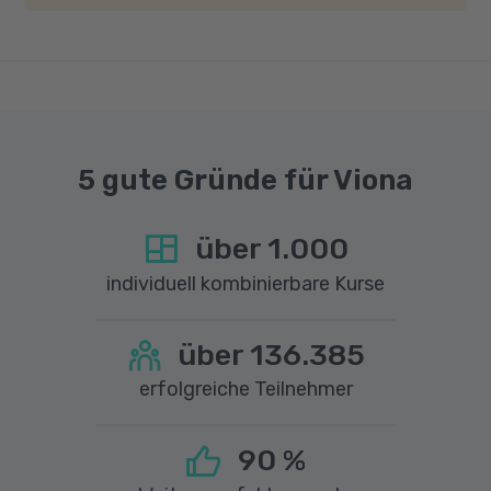
Geschwindigkeit von mindestens 6 MBit/s und
einer Upload-Geschwindigkeit von mindestens
1 MBit/s benötigt wird. Bei technischen Fragen
sprechen Sie uns gerne an.
5 gute Gründe für Viona
über
1.000
individuell kombinierbare Kurse
über
136.385
erfolgreiche Teilnehmer
90
%