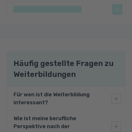
Häufig gestellte Fragen zu
Weiterbildungen
Für wen ist die Weiterbildung
interessant?
Wie ist meine berufliche
Das Modul ist für Migranten und Flüchtlinge
Perspektive nach der
mit einem bereits hohen deutschen