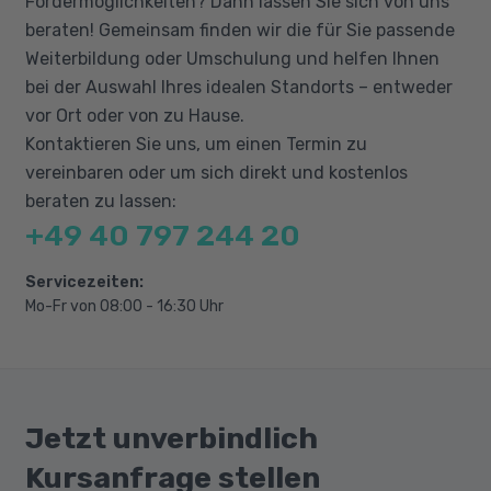
Fördermöglichkeiten? Dann lassen Sie sich von uns
mit dem Jobcenter / der Arbeitsagentur oder
Anwendungsübungen
beraten! Gemeinsam finden wir die für Sie passende
der optierenden Kommune.
Ausbau der Hör- und
Weiterbildung oder Umschulung und helfen Ihnen
Leseverständniskompetenz
bei der Auswahl Ihres idealen Standorts – entweder
vor Ort oder von zu Hause.
Kontaktieren Sie uns, um einen Termin zu
vereinbaren oder um sich direkt und kostenlos
beraten zu lassen:
+49 40 797 244 20
Servicezeiten:
Mo-Fr von 08:00 - 16:30 Uhr
Jetzt unverbindlich
Kursanfrage stellen