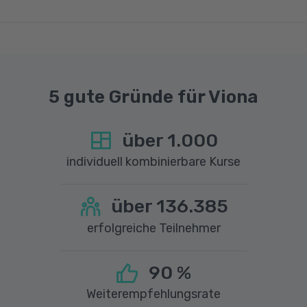
einer Upload-Geschwindigkeit von mindestens
1 MBit/s benötigt wird. Bei technischen Fragen
sprechen Sie uns gerne an.
5 gute Gründe für Viona
über
1.000
individuell kombinierbare Kurse
über
136.385
erfolgreiche Teilnehmer
90
%
Weiterempfehlungsrate