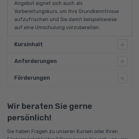
Angebot eignet sich auch als
Vorbereitungskurs, um Ihre Grundkenntnisse
aufzufrischen und Sie damit beispielsweise
auf eine Umschulung vorzubereiten.
Kursinhalt
Anforderungen
Vermittlung von Experten Wissen im
kaufmännischen Bereich für den alltäglichen
Sprachgebrauch im Büro:
Förderungen
Teilnahmevoraussetzungen sind ein
abgeschlossenes hohes Sprachniveau von B2
Deutsche Grammatik
gemäß GER oder anderweitig nachgewiesene
Bildungsgutschein
Wortschatz-Aufbau
grundlegende Kenntnisse der deutschen
Qualifizierungschancengesetz
Wir beraten Sie gerne
Vertiefung der mündlichen und
Sprache sowie idealerweise eine
Berufliche Rehabilitation
persönlich!
schriftlichen Übungen im
Berufsausbildung / ein Studium oder
Berufssprachgebrauch
Arbeitserfahrung im kaufmännischen Bereich.
Sie haben Fragen zu unseren Kursen oder Ihren
Präzisierung der Aussprache
Genaue Regelungen erfolgen in Abstimmung