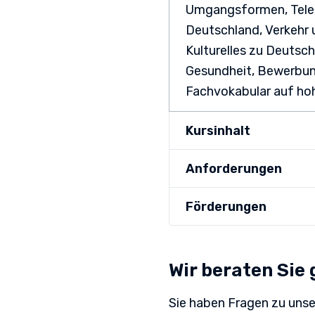
Umgangsformen, Telefo
Deutschland, Verkehr 
Kulturelles zu Deutsc
Gesundheit, Bewerbung
Fachvokabular auf ho
Kursinhalt
Anforderungen
Vermittlung von fortg
Sprachgebrauch im Bü
Förderungen
Teilnahmevoraussetzu
Deutsche Grammat
nachgewiesene grundl
Wortschatz-Aufba
Bildungsgutschein
Berufsausbildung / ei
Qualifizierungschanc
Wir beraten Sie 
Vertiefung der mün
Regelungen erfolgen 
Berufliche Rehabilitat
Kommune.
Präzisierung der A
Sie haben Fragen zu unse
Anwendungsübung