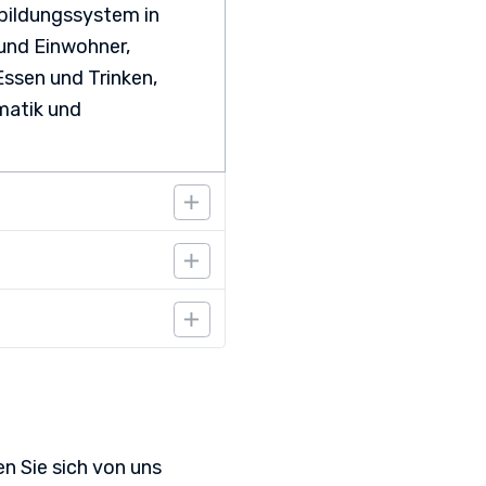
bildungssystem in
und Einwohner,
ssen und Trinken,
matik und
n alltäglichen
nderweitig
erweise eine
ereich. Genaue
brauch
 oder der optierenden
n Sie sich von uns