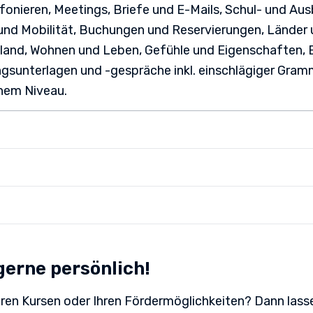
nieren, Meetings, Briefe und E-Mails, Schul- und Aus
und Mobilität, Buchungen und Reservierungen, Länder 
hland, Wohnen und Leben, Gefühle und Eigenschaften, E
sunterlagen und -gespräche inkl. einschlägiger Gram
hem Niveau.
eschrittenem Wissen im kaufmännischen Bereich für de
ro:
ngen sind ein Sprachniveau von C1 gemäß GER oder a
ik
egende Kenntnisse der deutschen Sprache sowie ideal
u
n Studium oder Arbeitserfahrung im kaufmännischen B
engesetz
gerne persönlich!
dlichen und schriftlichen Übungen im Berufssprachge
in Abstimmung mit dem Jobcenter / derArbeitsagentur
ion
ussprache
ren Kursen oder Ihren Fördermöglichkeiten? Dann lasse
en