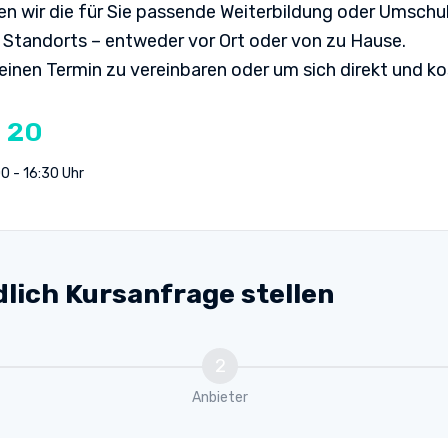
n wir die für Sie passende Weiterbildung oder Umschul
nd Leseverständniskompetenz
n Standorts – entweder vor Ort oder von zu Hause.
 einen Termin zu vereinbaren oder um sich direkt und k
 20
0 - 16:30 Uhr
dlich Kursanfrage stellen
2
Anbieter