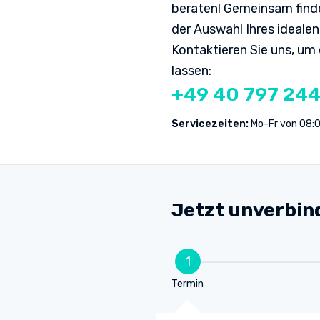
beraten! Gemeinsam finde
Ausbau der Hör- u
der Auswahl Ihres ideale
Kontaktieren Sie uns, um
lassen:
+49 40 797 244
Servicezeiten:
Mo-Fr von 08:0
Jetzt unverbin
1
Termin