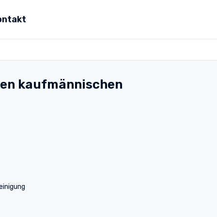
ontakt
ona
Wirtschaft, Steuern & Recht
Partner
Umwelt & Energie
 den kaufmännischen
mit Viona
Pädagogik & Didaktik
re
Meister & Fachwirte
Alle Kategorien
einigung