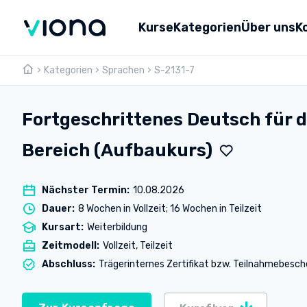
Kurse
Kategorien
Über uns
K
Kategorien
Sprachen
S-2131-7
Umschulungen
Über Vi
Pflege & Medizin
Weiterbildungen
Unsere 
IT & Informatik
Fortgeschrittenes Deutsch für
Alle Kurse
Lernen 
Marketing & Vertrieb
Bereich (Aufbaukurs)
Webina
Technik & Industrie
Nächster Termin
:
10.08.2026
Sprachen
Dauer
:
8 Wochen in Vollzeit; 16 Wochen in Teilzeit
Kursart
:
Weiterbildung
Zeitmodell
:
Vollzeit, Teilzeit
Abschluss
:
Trägerinternes Zertifikat bzw. Teilnahmebesch