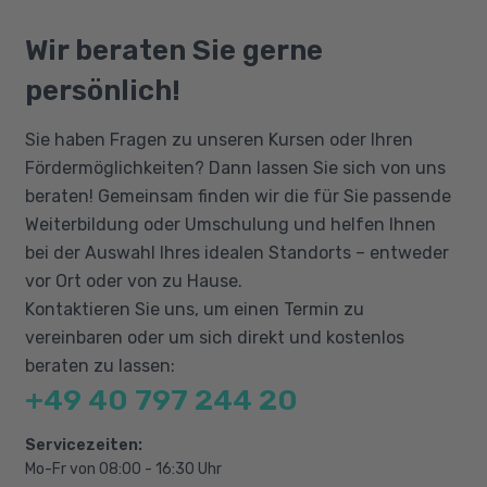
Vertiefung der mündlichen und
gemäß GER oder anderweitig nachgewiesene
Bildungsgutschein
schriftlichen Übungen im
grundlegende Kenntnisse der deutschen
Qualifizierungschancengesetz
Wir beraten Sie gerne
Berufssprachgebrauch
Sprache sowie idealerweise eine
Berufliche Rehabilitation
persönlich!
Präzisierung der Aussprache
Berufsausbildung / ein Studium oder
Arbeitserfahrung im kaufmännischen Bereich.
Anwendungsübungen
Sie haben Fragen zu unseren Kursen oder Ihren
Genaue Regelungen erfolgen in Abstimmung
Ausbau der Hör- und
Fördermöglichkeiten? Dann lassen Sie sich von uns
mit dem Jobcenter / der Arbeitsagentur oder
Leseverständniskompetenz
beraten! Gemeinsam finden wir die für Sie passende
der optierenden Kommune.
Weiterbildung oder Umschulung und helfen Ihnen
bei der Auswahl Ihres idealen Standorts – entweder
vor Ort oder von zu Hause.
Kontaktieren Sie uns, um einen Termin zu
vereinbaren oder um sich direkt und kostenlos
beraten zu lassen:
+49 40 797 244 20
Servicezeiten:
Mo-Fr von 08:00 - 16:30 Uhr