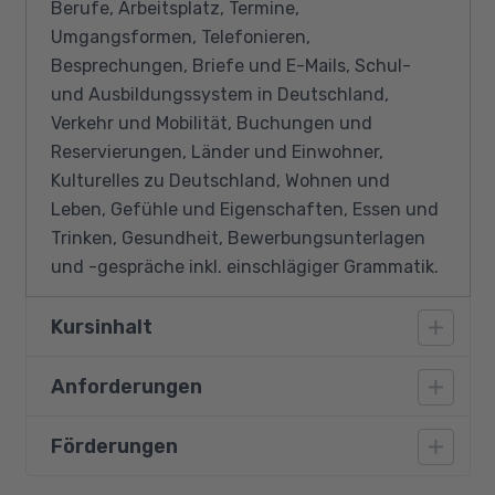
Berufe, Arbeitsplatz, Termine,
Umgangsformen, Telefonieren,
Besprechungen, Briefe und E-Mails, Schul-
und Ausbildungssystem in Deutschland,
Verkehr und Mobilität, Buchungen und
Reservierungen, Länder und Einwohner,
Kulturelles zu Deutschland, Wohnen und
Leben, Gefühle und Eigenschaften, Essen und
Trinken, Gesundheit, Bewerbungsunterlagen
und -gespräche inkl. einschlägiger Grammatik.
Kursinhalt
Anforderungen
Vermittlung von Fortgeschrittenenwissen
Deutsche Grammatik
Förderungen
Teilnahmevoraussetzungen sind ein
Wortschatz-Aufbau
abgeschlossenes hohes Sprachniveau von B2.1