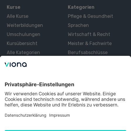
Kurse
Kategorien
Alle Kurse
Pflege & Gesundheit
Weiterbildungen
Sprachen
Umschulungen
Wirtschaft & Recht
Kursübersicht
Meister & Fachwirte
Alle Kategorien
Berufsabschlüsse
Über uns
Über Viona
Lernen mit Viona
Alle Partner
Partner werden