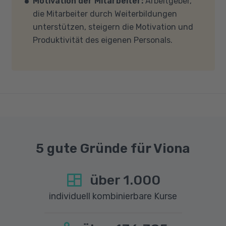
Motivation der Mitarbeiter:
Arbeitgeber,
und -einstellungen (Anti-Viren-Programme,
die Mitarbeiter durch Weiterbildungen
Firewalls etc.) die Verbindung mit MS Teams
unterstützen, steigern die Motivation und
nicht blockieren. Bitte beachten Sie außerdem,
Produktivität des eigenen Personals.
dass für eine reibungslose Übertragung eine
gute Internetverbindung mit einer Download-
Geschwindigkeit von mindestens 6 MBit/s und
einer Upload-Geschwindigkeit von mindestens
1 MBit/s benötigt wird. Bei technischen Fragen
sprechen Sie uns gerne an.
5 gute Gründe für Viona
über
1.000
individuell kombinierbare Kurse