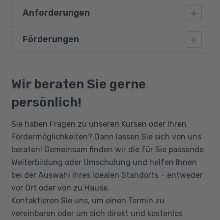
Anforderungen
Geschäftsvorfälle erfassen und nach
Rechnungslegungsvorschriften zu
Förderungen
Für die Teilnahme an der Aufstiegsfortbildung
Abschlüssen führen
gelten die Prüfungsvoraussetzungen der IHK.
Jahresabschlüsse aufbereiten und
Bildungsgutschein
auswerten
Zur Prüfung ist zuzulassen, wer die
Qualifizierungschancengesetz
Wir beraten Sie gerne
Betriebliche Sachverhalte steuerlich
Anforderungen des § 53c des
Berufliche Rehabilitation
darstellen
Berufsbildungsgesetzes erfüllt und Folgendes
persönlich!
nachweist:
Finanzmanagement des Unternehmens
Sie haben Fragen zu unseren Kursen oder Ihren
wahrnehmen, gestalten und überwachen
eine erfolgreich abgelegte
Fördermöglichkeiten? Dann lassen Sie sich von uns
Kosten- und Leistungsrechnung
Abschlussprüfung in einem anerkannten
beraten! Gemeinsam finden wir die für Sie passende
zielorientiert anwenden
kaufmännischen oder verwaltenden
Weiterbildung oder Umschulung und helfen Ihnen
Ausbildungsberuf mit einer
Ein internes Kontrollsystem sicherstellen
bei der Auswahl Ihres idealen Standorts – entweder
Berufsausbildungsdauer von drei Jahren,
Kommunikation, Führung und
vor Ort oder von zu Hause.
einen der folgenden Abschlüsse:
Zusammenarbeit mit internen und externen
Kontaktieren Sie uns, um einen Termin zu
a) einen anerkannten Fortbildungsabschluss
Partnern sicherstellen
vereinbaren oder um sich direkt und kostenlos
nach einer Regelung auf Grund des