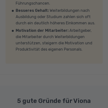
Führungschancen.
GB Arbeitsspeicher (RAM) und einem aktuellen
Besseres Gehalt:
Weiterbildungen nach
Mehrkern-Prozessor (CPU). Der Unterricht
Ausbildung oder Studium zahlen sich oft
findet in Microsoft Teams statt. Bitte achten
durch ein deutlich höheres Einkommen aus.
Sie darauf, dass Ihre Sicherheitsprogramme
Motivation der Mitarbeiter:
Arbeitgeber,
und -einstellungen (Anti-Viren-Programme,
die Mitarbeiter durch Weiterbildungen
Firewalls etc.) die Verbindung mit MS Teams
unterstützen, steigern die Motivation und
nicht blockieren. Bitte beachten Sie außerdem,
Produktivität des eigenen Personals.
dass für eine reibungslose Übertragung eine
gute Internetverbindung mit einer Download-
Geschwindigkeit von mindestens 6 MBit/s und
einer Upload-Geschwindigkeit von mindestens
1 MBit/s benötigt wird. Bei technischen Fragen
sprechen Sie uns gerne an.
5 gute Gründe für Viona