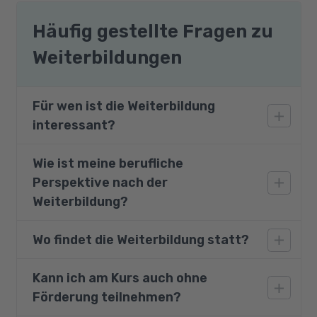
Häufig gestellte Fragen zu
Weiterbildungen
Für wen ist die Weiterbildung
interessant?
Wie ist meine berufliche
Die Aufstiegsfortbildung eignet sich
Perspektive nach der
besonders für Mitarbeiter/-innen des
Rechnungswesens bzw. der Buchhaltung, die
Weiterbildung?
sich weiterqualifizieren möchten, um
Führungsaufgaben zu übernehmen.
Wo findet die Weiterbildung statt?
Bilanzbuchhalter sind gefragte Spezialisten im
Rechnungswesen, und oft besetzen sie
leitende Positionen im Unternehmen. Sie sind
Kann ich am Kurs auch ohne
Die Teilnahme ist an einem unserer
für das betriebliche Rechnungswesen
Förderung teilnehmen?
Partnerstandorte oder - bei Zustimmung des
verantwortlich und haben damit eine überaus
Kostenträgers - auch von zu Hause aus