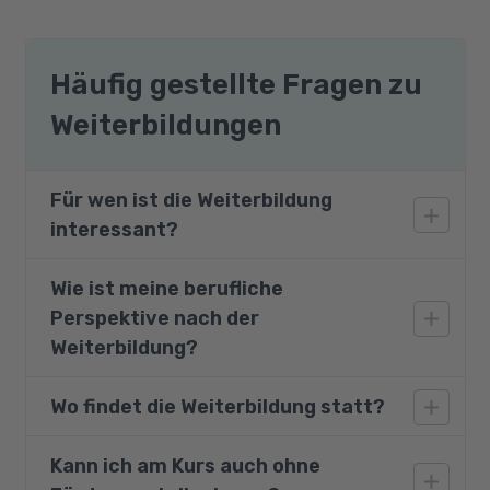
Häufig gestellte Fragen zu
Weiterbildungen
Für wen ist die Weiterbildung
interessant?
Wie ist meine berufliche
Die Weiterbildung zum:zur Geprüften
Perspektive nach der
Technischen Fachwirt:in richtet sich
insbesondere an Personen aus dem
Weiterbildung?
kaufmännischen Bereich mit einem
grundlegenden technischen Verständnis.
Wo findet die Weiterbildung statt?
Durch die Weiterbildung zum:zur Technischen
Ebenfalls angesprochen werden Personen aus
Fachwirt:in erweitern Sie Ihr Wissen im
dem technisch-gewerblichen Bereich mit
technischen wie auch im kaufmännischen
Kann ich am Kurs auch ohne
Die Teilnahme ist an einem unserer
einschlägiger Berufserfahrung, die auf der