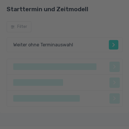
Prüfungsteile 'Wirtschaftsbezogene
Starttermin und Zeitmodell
Qualifikationen' und 'Technische
Qualifikationen', der nicht länger als fünf
Jahre zurückliegt, und
Filter
in den in Absatz 1 Nummer 1 bis 3
genannten Fällen ein weiteres Jahr
Weiter ohne Terminauswahl
Berufspraxis.
Die Berufspraxis soll wesentliche Bezüge zu
den Aufgaben von Geprüften Technischen
Fachwirten haben. Abweichend kann zur
Prüfung auch zugelassen werden, wer durch
Vorlage von Zeugnissen oder auf andere Weise
glaubhaft macht, dass Fertigkeiten,
Kenntnisse und Fähigkeiten erworben worden
sind, die eine Zulassung zur Prüfung
rechtfertigen.