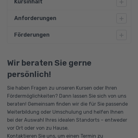
Kursinhalt
Anforderungen
Prüfungsteil 'Technische Qualifikationen'
Naturwissenschaftliche und technische
Förderungen
Die Voraussetzungen für die Weiterbildung
Grundlagen
Technischer Fachwirt (HWK / IHK) erscheinen
Technische Kommunikation und
im ersten Augenblick recht hoch, sind jedoch
Bildungsgutschein
Werkstofftechnologie
in Wirklichkeit einfach zu erreichen.
Qualifizierungschancengesetz
Wir beraten Sie gerne
Fertigungs- und Betriebstechnik
Berufliche Rehabilitation
persönlich!
Für die Teilnahme an der Aufstiegsfortbildung
Prüfungsteil 'Wirtschaftsbezogene
gelten die Prüfungsvoraussetzungen der
Sie haben Fragen zu unseren Kursen oder Ihren
Qualifikationen'
Industrie- und Handelskammer (IHK). Für die
Fördermöglichkeiten? Dann lassen Sie sich von uns
Prüfung im Bereich Wirtschaftsbezogene
Volks- und Betriebswirtschaft
beraten! Gemeinsam finden wir die für Sie passende
Qualifikationen oder Technische
Rechnungswesen
Weiterbildung oder Umschulung und helfen Ihnen
Qualifikationen ist zuzulassen, wer folgende
Recht und Steuern
bei der Auswahl Ihres idealen Standorts – entweder
Kriterien nachweisen kann:
vor Ort oder von zu Hause.
Unternehmensführung
eine mit Erfolg abgelegte Abschlussprüfung
Kontaktieren Sie uns, um einen Termin zu