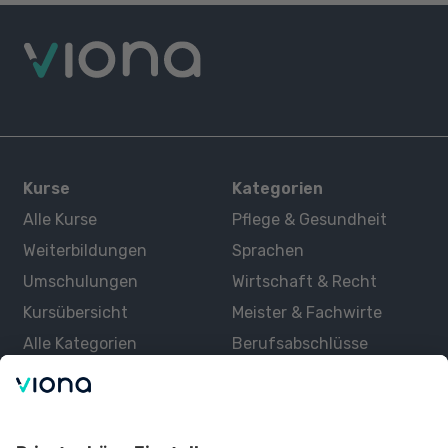
Kurse
Kategorien
Alle Kurse
Pflege & Gesundheit
Weiterbildungen
Sprachen
Umschulungen
Wirtschaft & Recht
Kursübersicht
Meister & Fachwirte
Alle Kategorien
Berufsabschlüsse
Über uns
Über Viona