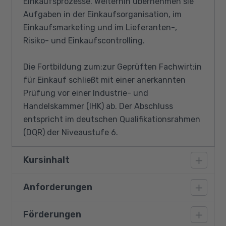
Einkaufsprozesse. Weiterhin übernehmen sie
Aufgaben in der Einkaufsorganisation, im
Einkaufsmarketing und im Lieferanten-,
Risiko- und Einkaufscontrolling.
Die Fortbildung zum:zur Geprüften Fachwirt:in
für Einkauf schließt mit einer anerkannten
Prüfung vor einer Industrie- und
Handelskammer (IHK) ab. Der Abschluss
entspricht im deutschen Qualifikationsrahmen
(DQR) der Niveaustufe 6.
Kursinhalt
Anforderungen
Interne und externe Einkaufsbedarfe
ermitteln:
Förderungen
Für die Teilnahme an der Aufstiegsfortbildung
Beschaffungs- und Absatzmärkte