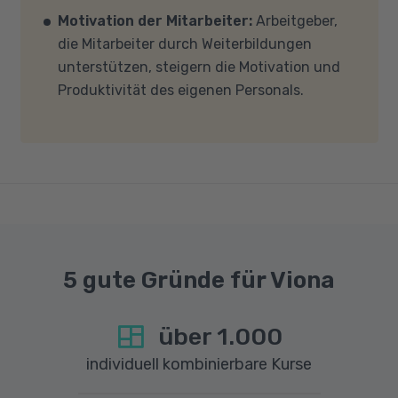
Motivation der Mitarbeiter:
Arbeitgeber,
und -einstellungen (Anti-Viren-Programme,
die Mitarbeiter durch Weiterbildungen
Firewalls etc.) die Verbindung mit MS Teams
unterstützen, steigern die Motivation und
nicht blockieren. Bitte beachten Sie außerdem,
Produktivität des eigenen Personals.
dass für eine reibungslose Übertragung eine
gute Internetverbindung mit einer Download-
Geschwindigkeit von mindestens 6 MBit/s und
einer Upload-Geschwindigkeit von mindestens
1 MBit/s benötigt wird. Bei technischen Fragen
sprechen Sie uns gerne an.
5 gute Gründe für Viona
über
1.000
individuell kombinierbare Kurse