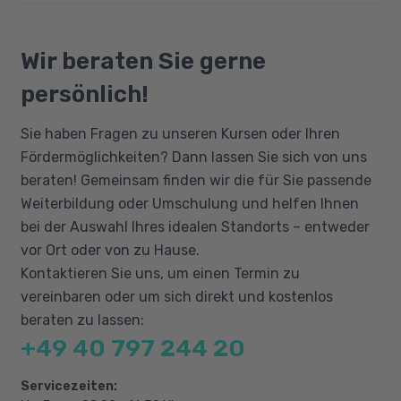
gelten die Prüfungsvoraussetzungen der IHK:
beobachten, analysieren und Entwicklungen
Bildungsgutschein
prognostizieren,
Zur Prüfung ist zuzulassen, wer die
Qualifizierungschancengesetz
Wir beraten Sie gerne
Anforderungen des § 53c des
Bedarfe an Gütern und Dienstleistungen
Berufliche Rehabilitation
Berufsbildungsgesetzes erfüllt und Folgendes
ermitteln
persönlich!
nachweist:
Einkaufsstrategien entwickeln und umsetzen:
Sie haben Fragen zu unseren Kursen oder Ihren
eine mit Erfolg abgelegte Abschlussprüfung
Fördermöglichkeiten? Dann lassen Sie sich von uns
in einem anerkannten dreijährigen
Einkaufsstrategien aus den Vorgaben der
beraten! Gemeinsam finden wir die für Sie passende
kaufmännischen oder
Unternehmenspolitik sowie externen
Weiterbildung oder Umschulung und helfen Ihnen
verwaltenden Ausbildungsberuf oder
Einflussgrößen ableiten,
bei der Auswahl Ihres idealen Standorts – entweder
eine mit Erfolg abgelegte Abschlussprüfung
Einkaufsmarketing durch Einsatz von
vor Ort oder von zu Hause.
in einem anderen anerkannten
güter-, markt-, unternehmens- und
Kontaktieren Sie uns, um einen Termin zu
Ausbildungsberuf und danach
kommunikationsbezogenen Instrumenten
vereinbaren oder um sich direkt und kostenlos
gestalten,
eine mindestens einjährige Berufspraxis
beraten zu lassen:
oder
Einkaufsprozesse und -organisation
+49 40 797 244 20
optimieren und dokumentieren
eine mindestens fünfjährige Berufspraxis.
Servicezeiten: