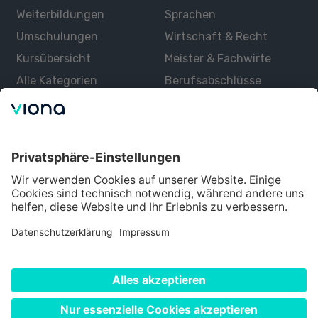
Weiterbildungen
Sprachen
Umschulungen
Wirtschaft & Recht
Kursübersicht
Meister & Fachwirte
Alle Kategorien
Berufsabschlüsse
Über uns
Über Viona
Lernen mit Viona
Alle Partner
Partner werden
Datenschutz
Impressum
Nutzungsbedingungen
Cookie Einstellungen