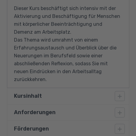
Dieser Kurs beschäftigt sich intensiv mit der
Aktivierung und Beschäftigung für Menschen
mit körperlicher Beeinträchtigung und
Demenz am Arbeitsplatz.
Das Thema wird umrahmt von einem
Erfahrungsaustausch und Überblick über die
Neuerungen im Berufsfeld sowie einer
abschließenden Reflexion, sodass Sie mit
neuen Eindrücken in den Arbeitsalltag
zurückkehren.
Kursinhalt
Anforderungen
Wie geht es mir als Betreuungskraft zurzeit
bei Aktivierungen und Beschäftigungen?
Förderungen
Vorausgesetzt wird eine Weiterbildung als
Themenorientierte Aktivierung und