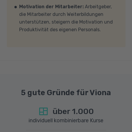
Motivation der Mitarbeiter:
Arbeitgeber,
und -einstellungen (Anti-Viren-Programme,
die Mitarbeiter durch Weiterbildungen
Firewalls etc.) die Verbindung mit MS Teams
unterstützen, steigern die Motivation und
nicht blockieren. Bitte beachten Sie außerdem,
Produktivität des eigenen Personals.
dass für eine reibungslose Übertragung eine
gute Internetverbindung mit einer Download-
Geschwindigkeit von mindestens 6 MBit/s und
einer Upload-Geschwindigkeit von mindestens
1 MBit/s benötigt wird. Bei technischen Fragen
sprechen Sie uns gerne an.
5 gute Gründe für Viona
über
1.000
individuell kombinierbare Kurse