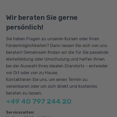
Betreuungskraft nach den Richtlinien §53b
Beschäftigung
SGB XI. Außerdem angesprochen sind
Bildungsgutschein
Bewegung ist Alltag
Interessierte an den Inhalten des Moduls.
Qualifizierungschancengesetz
Wir beraten Sie gerne
Motorische Kernkompetenzen erhalten
Berufliche Rehabilitation
persönlich!
Sie haben Fragen zu unseren Kursen oder Ihren
Fördermöglichkeiten? Dann lassen Sie sich von uns
beraten! Gemeinsam finden wir die für Sie passende
Weiterbildung oder Umschulung und helfen Ihnen
bei der Auswahl Ihres idealen Standorts – entweder
vor Ort oder von zu Hause.
Kontaktieren Sie uns, um einen Termin zu
vereinbaren oder um sich direkt und kostenlos
beraten zu lassen:
+49 40 797 244 20
Servicezeiten: