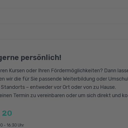
men, Kommunikationsmodelle, Körpersprache
ten, durchführen, nachbereiten
isse in PC- und Windows-Bedienung, Microsoft Office
hren, Telefonnotiz erstellen
 Internet werden vorausgesetzt, ebenso wie Kenntnis
he gekonnt führen, Konfliktbewältigung
rundregeln im kaufmännischen Schriftverkehr.
engesetz
gerne persönlich!
dlichkeitskonzept, AIDA-Methode und PPPP-Method
ion
ltungsregeln nach DIN 5008
ren Kursen oder Ihren Fördermöglichkeiten? Dann lasse
Formulare und Checklisten
n wir die für Sie passende Weiterbildung oder Umschul
nen, durchführen und nachbereiten
n Standorts – entweder vor Ort oder von zu Hause.
 einen Termin zu vereinbaren oder um sich direkt und k
 20
0 - 16:30 Uhr