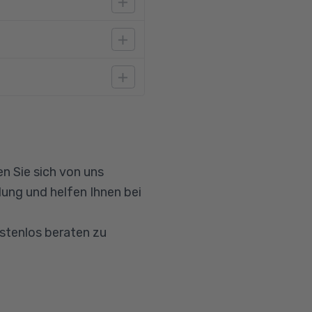
 (Word und Outlook)
se der Schreibregeln
e
n Sie sich von uns
ung und helfen Ihnen bei
ostenlos beraten zu