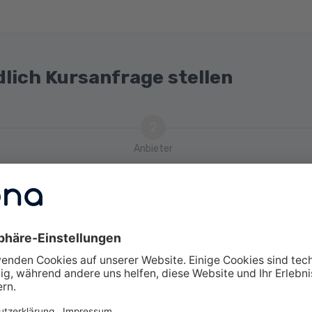
dlich Kursanfrage stellen
2
Anbieter
tmodell
m
swahl