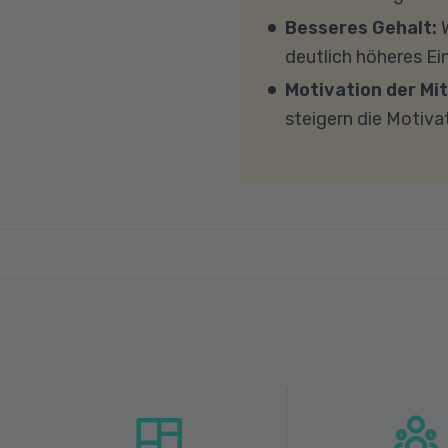
mit MS Teams nicht bl
Besseres Gehalt:
W
Übertragung eine gut
deutlich höheres E
MBit/s und einer Uplo
Motivation der Mit
Fragen sprechen Sie u
steigern die Motiva