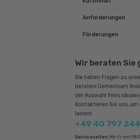
Kursinhalt
Anforderungen
Kommunikationsfor
Gespräche vorberei
Förderungen
Gute Grundlagenkenntn
Telefongespräche fü
und im Umgang mit dem
Beschwerdegespräc
Bildungsgutschein
nach DIN 5008 sowie G
Qualifizierungschanc
Wir beraten Sie 
Hamburger Verstän
Berufliche Rehabilitat
Schreib- und Gesta
Sie haben Fragen zu unse
Corporate Design, 
beraten! Gemeinsam finde
Geschäftsreise pla
der Auswahl Ihres ideale
Kontaktieren Sie uns, um
lassen:
+49 40 797 244
Servicezeiten:
Mo-Fr von 08:0