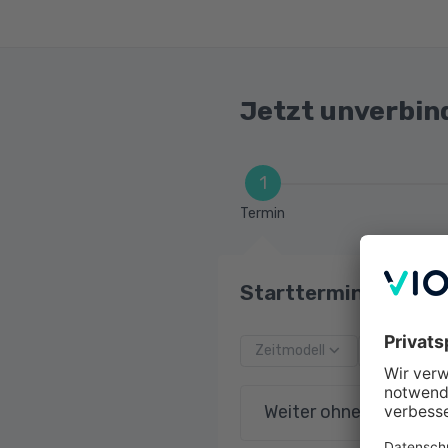
Jetzt unverbin
1
Termin
Starttermin und Zei
Zeitmodell
Startdatu
Weiter ohne Terminau