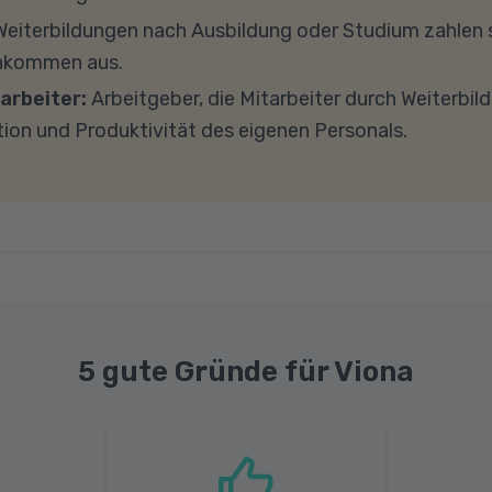
ockieren. Bitte beachten Sie außerdem, dass für eine 
eiterbildungen nach Ausbildung oder Studium zahlen s
e Internetverbindung mit einer Download-Geschwindig
inkommen aus.
ad-Geschwindigkeit von mindestens 1 MBit/s benötigt 
arbeiter:
Arbeitgeber, die Mitarbeiter durch Weiterbil
ns gerne an.
tion und Produktivität des eigenen Personals.
5 gute Gründe für Viona