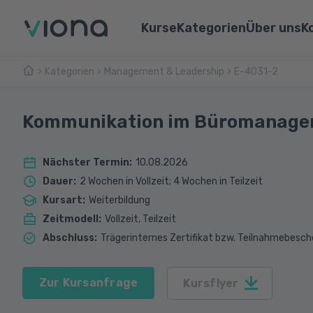
Kurse
Kategorien
Über uns
K
Kategorien
Management & Leadership
Umschulungen
E-4031-2
Über Vi
Pflege & Medizin
Weiterbildungen
Unsere 
IT & Informatik
Kommunikation im Büromanag
Alle Kurse
Lernen 
Marketing & Vertrieb
Nächster Termin
:
10.08.2026
Webina
Technik & Industrie
Dauer
:
2 Wochen in Vollzeit; 4 Wochen in Teilzeit
Kursart
:
Weiterbildung
Sprachen
Zeitmodell
:
Vollzeit, Teilzeit
Abschluss
:
Trägerinternes Zertifikat bzw. Teilnahmebesch
Zur Kursanfrage
Kursflyer