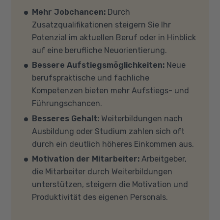
Verfügung. Falls Sie von zu Hause aus
Auf unserer Info-Seite
Welche Förderung ist
Mehr Jobchancen:
Durch
teilnehmen (mit Zustimmung Ihres
für mich die richtige
? stellen wir Ihnen
Zusatzqualifikationen steigern Sie Ihr
Kostenträgers), sprechen Sie uns an, in den
verschiedene Fördermöglichkeiten vor. Sehr
Potenzial im aktuellen Beruf oder in Hinblick
meisten Fällen können wir Ihnen Leih-
gerne beraten wir Sie auch in einem
auf eine berufliche Neuorientierung.
Equipment zur Verfügung stellen. Sollten Sie
persönlichen Gespräch zu diesem Thema.
Bessere Aufstiegsmöglichkeiten:
Neue
mit Ihren eigenen Geräten am Unterricht
berufspraktische und fachliche
teilnehmen, empfehlen wir PCs oder Laptops
Kompetenzen bieten mehr Aufstiegs- und
mit Windows 10 oder Windows 11, mindestens 8
Führungschancen.
GB Arbeitsspeicher (RAM) und einem aktuellen
Besseres Gehalt:
Weiterbildungen nach
Mehrkern-Prozessor (CPU). Der Unterricht
Ausbildung oder Studium zahlen sich oft
findet in Microsoft Teams statt. Bitte achten
durch ein deutlich höheres Einkommen aus.
Sie darauf, dass Ihre Sicherheitsprogramme
Motivation der Mitarbeiter:
Arbeitgeber,
und -einstellungen (Anti-Viren-Programme,
die Mitarbeiter durch Weiterbildungen
Firewalls etc.) die Verbindung mit MS Teams
unterstützen, steigern die Motivation und
nicht blockieren. Bitte beachten Sie außerdem,
Produktivität des eigenen Personals.
dass für eine reibungslose Übertragung eine
gute Internetverbindung mit einer Download-