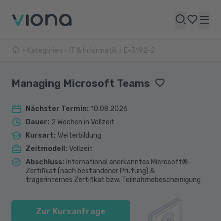
Kategorien
IT & Informatik
E-3192-2
Managing Microsoft Teams
Nächster Termin
:
10.08.2026
Dauer
:
2 Wochen in Vollzeit
Kursart
:
Weiterbildung
Zeitmodell
:
Vollzeit
Abschluss
:
International anerkanntes Microsoft®-
Zertifikat (nach bestandener Prüfung) &
trägerinternes Zertifikat bzw. Teilnahmebescheinigung
Zur Kursanfrage