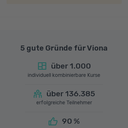
Geschwindigkeit von mindestens 6 MBit/s und
einer Upload-Geschwindigkeit von mindestens
1 MBit/s benötigt wird. Bei technischen Fragen
sprechen Sie uns gerne an.
5 gute Gründe für Viona
über
1.000
individuell kombinierbare Kurse
über
136.385
erfolgreiche Teilnehmer
90
%