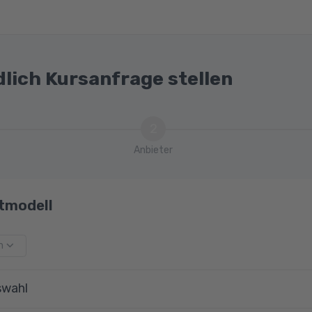
ie externe Prüfung
dlich Kursanfrage stellen
2
Anbieter
tmodell
m
swahl