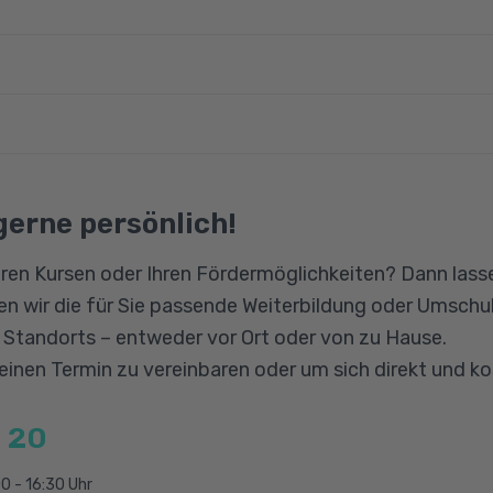
on
ines
über gute Deutschkenntnisse verfügen und im Umgan
 Ordnerstruktur zurechtfinden und mit Dateien arbeiten 
er Doku durchgeführt wird, sind außerdem gute Engli
engesetz
gerne persönlich!
ity
ion
ren Kursen oder Ihren Fördermöglichkeiten? Dann lasse
n wir die für Sie passende Weiterbildung oder Umschul
anagement
n Standorts – entweder vor Ort oder von zu Hause.
tory
 einen Termin zu vereinbaren oder um sich direkt und k
 20
pliance
0 - 16:30 Uhr