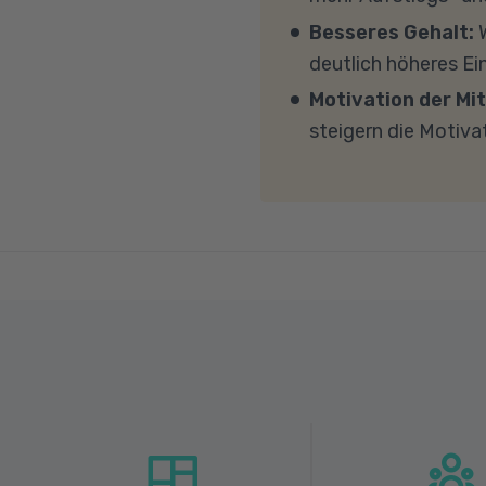
mit MS Teams nicht bl
Besseres Gehalt:
W
Übertragung eine gut
deutlich höheres E
MBit/s und einer Uplo
Motivation der Mit
Fragen sprechen Sie u
steigern die Motiva