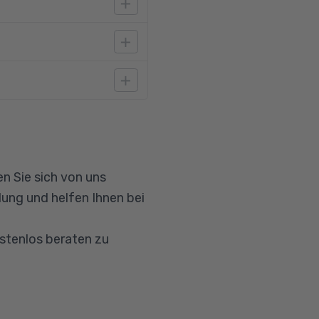
g mit Windows geübt
können. Da die
schkenntnisse wichtig.
n Sie sich von uns
ung und helfen Ihnen bei
ostenlos beraten zu