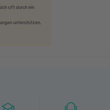
reibungslose
ich oft durch ein
keit von mindestens 6
wird. Bei technischen
dungen unterstützen,