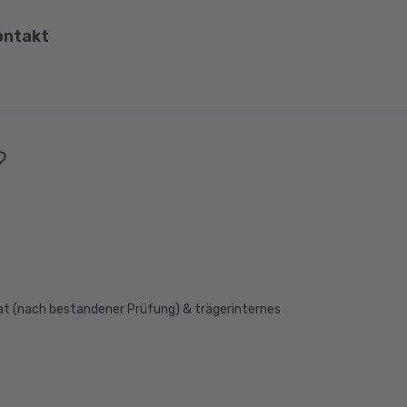
ontakt
ona
Wirtschaft, Steuern & Recht
Partner
Umwelt & Energie
mit Viona
Pädagogik & Didaktik
re
Meister & Fachwirte
Alle Kategorien
at (nach bestandener Prüfung) & trägerinternes