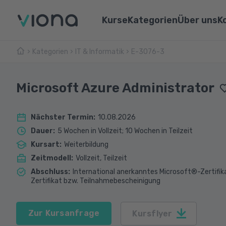
Kurse
Kategorien
Über uns
K
Kategorien
IT & Informatik
Umschulungen
E-3076-3
Über Vi
Pflege & Medizin
Weiterbildungen
Unsere 
IT & Informatik
Microsoft Azure Administrator
Alle Kurse
Lernen 
Marketing & Vertrieb
Nächster Termin
:
10.08.2026
Webina
Technik & Industrie
Dauer
:
5 Wochen in Vollzeit; 10 Wochen in Teilzeit
Kursart
:
Weiterbildung
Sprachen
Zeitmodell
:
Vollzeit, Teilzeit
Abschluss
:
International anerkanntes Microsoft®-Zertifik
Zertifikat bzw. Teilnahmebescheinigung
Zur Kursanfrage
Kursflyer