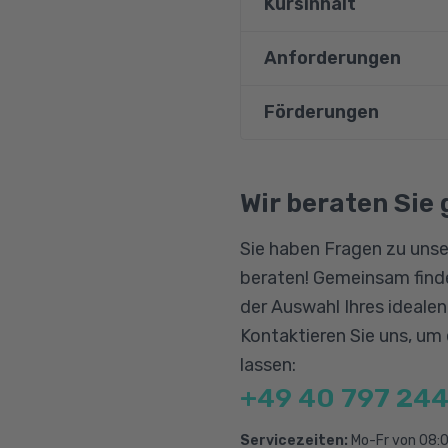
Kursinhalt
Anforderungen
Azure Administrati
Azure Virtual Mach
Förderungen
Teilnehmende müssen 
Azure Storage
sein, also sich in der
Virtual Networking
Bildungsgutschein
Maßnahme mit englisch
Qualifizierungschanc
Wir beraten Sie 
Intersite Connectiv
Berufliche Rehabilitat
Monitoring
Sie haben Fragen zu unse
Data Protection
beraten! Gemeinsam finde
Network Traffic M
der Auswahl Ihres ideale
Azure Active Direc
Kontaktieren Sie uns, um
lassen:
Securing Identities
+49 40 797 244
Goverance and Com
Data Services
Servicezeiten:
Mo-Fr von 08:0