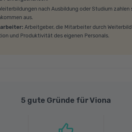
ockieren. Bitte beachten Sie außerdem, dass für eine 
eiterbildungen nach Ausbildung oder Studium zahlen s
e Internetverbindung mit einer Download-Geschwindig
inkommen aus.
ad-Geschwindigkeit von mindestens 1 MBit/s benötigt 
arbeiter:
Arbeitgeber, die Mitarbeiter durch Weiterbil
ns gerne an.
tion und Produktivität des eigenen Personals.
5 gute Gründe für Viona