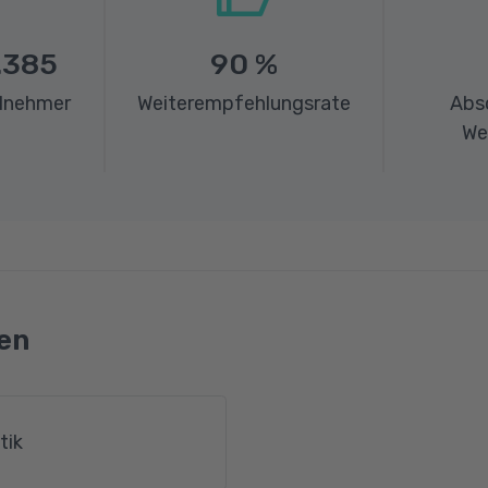
.385
90
%
ilnehmer
Weiterempfehlungsrate
Abs
We
en
tik