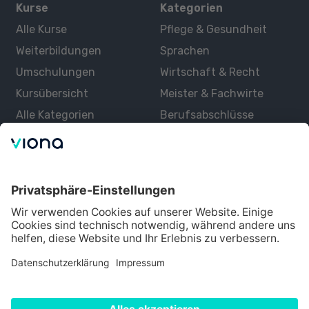
Kurse
Kategorien
Alle Kurse
Pflege & Gesundheit
Weiterbildungen
Sprachen
Umschulungen
Wirtschaft & Recht
Kursübersicht
Meister & Fachwirte
Alle Kategorien
Berufsabschlüsse
Über uns
Über Viona
Lernen mit Viona
Alle Partner
Partner werden