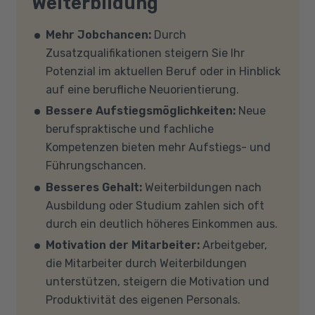
Weiterbildung
benötigten Hard- und Software zur
Voraussetzungen für eine Förderung erfüllen?
Verfügung. Falls Sie von zu Hause aus
Auf unserer Info-Seite
Welche Förderung ist
Mehr Jobchancen:
Durch
teilnehmen (mit Zustimmung Ihres
für mich die richtige
? stellen wir Ihnen
Zusatzqualifikationen steigern Sie Ihr
Kostenträgers), sprechen Sie uns an, in den
verschiedene Fördermöglichkeiten vor. Sehr
Potenzial im aktuellen Beruf oder in Hinblick
meisten Fällen können wir Ihnen Leih-
gerne beraten wir Sie auch in einem
auf eine berufliche Neuorientierung.
Equipment zur Verfügung stellen. Sollten Sie
persönlichen Gespräch zu diesem Thema.
Bessere Aufstiegsmöglichkeiten:
Neue
mit Ihren eigenen Geräten am Unterricht
berufspraktische und fachliche
teilnehmen, empfehlen wir PCs oder Laptops
Kompetenzen bieten mehr Aufstiegs- und
mit Windows 10 oder Windows 11, mindestens 8
Führungschancen.
GB Arbeitsspeicher (RAM) und einem aktuellen
Besseres Gehalt:
Weiterbildungen nach
Mehrkern-Prozessor (CPU). Der Unterricht
Ausbildung oder Studium zahlen sich oft
findet in Microsoft Teams statt. Bitte achten
durch ein deutlich höheres Einkommen aus.
Sie darauf, dass Ihre Sicherheitsprogramme
Motivation der Mitarbeiter:
Arbeitgeber,
und -einstellungen (Anti-Viren-Programme,
die Mitarbeiter durch Weiterbildungen
Firewalls etc.) die Verbindung mit MS Teams
unterstützen, steigern die Motivation und
nicht blockieren. Bitte beachten Sie außerdem,
Produktivität des eigenen Personals.
dass für eine reibungslose Übertragung eine