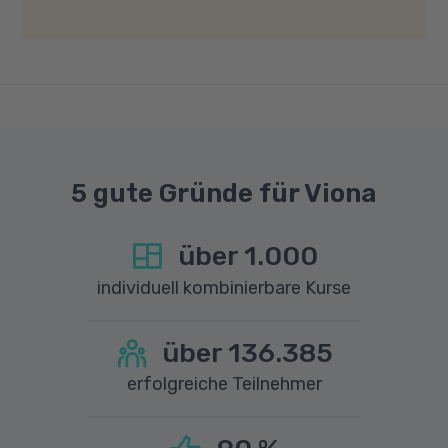
gute Internetverbindung mit einer Download-
Geschwindigkeit von mindestens 6 MBit/s und
einer Upload-Geschwindigkeit von mindestens
1 MBit/s benötigt wird. Bei technischen Fragen
sprechen Sie uns gerne an.
5 gute Gründe für Viona
über
1.000
individuell kombinierbare Kurse
über
136.385
erfolgreiche Teilnehmer