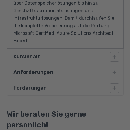
über Datenspeicherlösungen bis hin zu
Geschäftskontinuitätslösungen und
Infrastrukturlösungen. Damit durchlaufen Sie
die komplette Vorbereitung auf die Prüfung
Microsoft Certified: Azure Solutions Architect
Expert.
Kursinhalt
Anforderungen
Entwerfen von Identitäts-, Governance-
und Überwachungslösungen
Förderungen
Teilnehmende müssen über gute
Entwerfen von Datenspeicherlösungen
Deutschkenntnisse und gute
Entwerfen von Lösungen für die
Englischkenntnisse verfügen, da die
Bildungsgutschein
Geschäftskontinuität
Maßnahme mit englischer Doku durchgeführt
Qualifizierungschancengesetz
Wir beraten Sie gerne
Entwerfen von Infrastrukturlösungen
wird. Sie sollten fortgeschrittene Erfahrung
Berufliche Rehabilitation
persönlich!
und Kenntnisse des IT-Betriebs mitbringen,