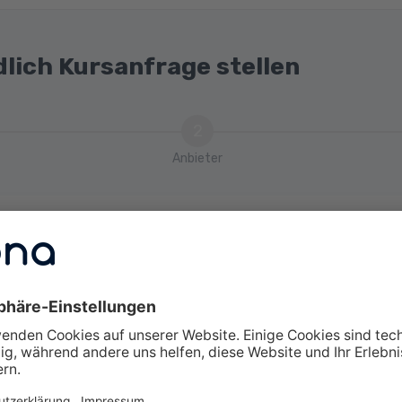
ikationsarchitekturen
ie externe Prüfung
dlich Kursanfrage stellen
2
Anbieter
tmodell
m
swahl