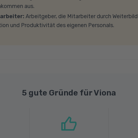
e Internetverbindung mit einer Download-Geschwindig
inkommen aus.
ad-Geschwindigkeit von mindestens 1 MBit/s benötigt 
arbeiter:
Arbeitgeber, die Mitarbeiter durch Weiterbil
ns gerne an.
tion und Produktivität des eigenen Personals.
5 gute Gründe für Viona