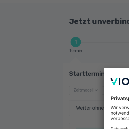
Entwerfen von Appl
Vorbereitung auf d
Jetzt unverbin
1
Termin
Starttermin und Zei
Zeitmodell
Startdatu
Weiter ohne Terminau