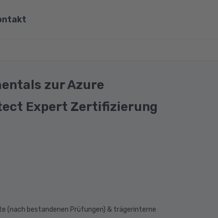
ontakt
ona
Wirtschaft, Steuern & Recht
Partner
Umwelt & Energie
entals zur Azure
mit Viona
Pädagogik & Didaktik
ect Expert Zertifizierung
re
Meister & Fachwirte
Alle Kategorien
ate (nach bestandenen Prüfungen) & trägerinterne