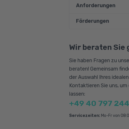
Anforderungen
Cloud-Konzepte
Azure Services, SL
Förderungen
Vorausgesetzt werden
Azure Administrati
Lerncenter-Umgebung e
Azure Virtual Mach
Bildungsgutschein
sondern aktiv partizi
Qualifizierungschanc
Wir beraten Sie 
Virtual Networking
da die Dokumentatione
Berufliche Rehabilitat
Azure Monitor und 
Sie haben Fragen zu unse
Zwingend erforderlich
Network Traffic Ma
beraten! Gemeinsam finde
sowie im Bereich der N
Governance and Co
der Auswahl Ihres ideale
Fachinformatiker:in -
Data Services
Kontaktieren Sie uns, um
jedoch von Vorteil.
lassen:
Entwerfen von Mig
+49 40 797 244
Entwerfen von Dat
Entwerfen von Lösu
Servicezeiten:
Mo-Fr von 08:0
Entwerfen von Infr