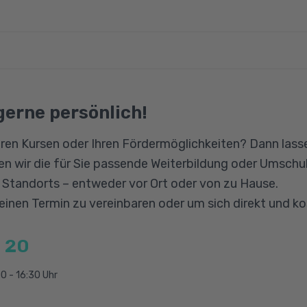
As, Support-Pläne und Subscriptions
 gute Deutschkenntnisse auf dem Mindestniveau von 
on
mpfehlen wir aber B2, da die Lernenden dem Unterric
ines und Storage Accounts
pieren können müssen. Englischkenntnisse auf dem Niv
engesetz
gerne persönlich!
 und Connectivity
n, die Übungsumgebungen sowie die Prüfungen in Engl
ion
Data Protection
ren Kursen oder Ihren Fördermöglichkeiten? Dann lasse
 sind fundierte Expertenkenntnisse im Umgang mit PC
nagementEntra ID und Identity Securing
n wir die für Sie passende Weiterbildung oder Umschul
etzwerktechnik. Eine Ausbildung in diesem Bereich (z.B
mpliance
n Standorts – entweder vor Ort oder von zu Hause.
 Systemintegration o.ä.) bzw. ein Studium sind nicht z
 einen Termin zu vereinbaren oder um sich direkt und k
rationslösungen
 20
enspeicherlösungen
ngen für die Geschäftskontinuität
0 - 16:30 Uhr
astrukturlösungen