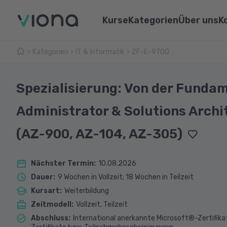
Kurse
Kategorien
Über uns
K
Kategorien
IT & Informatik
Umschulungen
ZF-E-9700
Über Vi
Pflege & Medizin
Weiterbildungen
Unsere 
IT & Informatik
Spezialisierung: Von der Fundam
Alle Kurse
Lernen 
Marketing & Vertrieb
Administrator & Solutions Archit
Webina
Technik & Industrie
(AZ-900, AZ-104, AZ-305)
Sprachen
Nächster Termin
:
10.08.2026
Dauer
:
9 Wochen in Vollzeit; 18 Wochen in Teilzeit
Kursart
:
Weiterbildung
Zeitmodell
:
Vollzeit, Teilzeit
Abschluss
:
International anerkannte Microsoft®-Zertifik