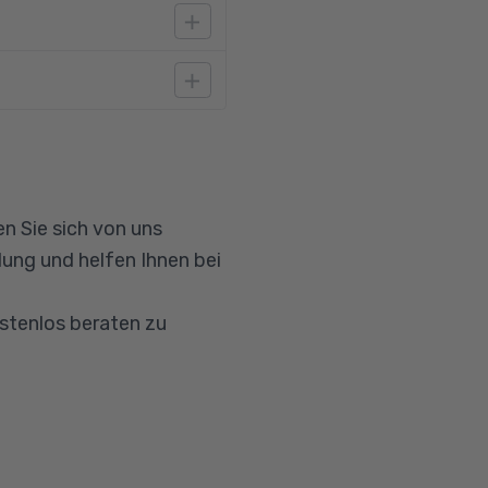
A2. Aufgrund der
ht nicht nur folgen,
eau B2 sind notwendig,
isch gehalten sind.
n Sie sich von uns
-Systemen generell
ung und helfen Ihnen bei
. als
wingend notwendig,
ostenlos beraten zu