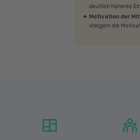
Übertragung eine gut
deutlich höheres E
MBit/s und einer Uplo
Motivation der Mit
Fragen sprechen Sie u
steigern die Motiva