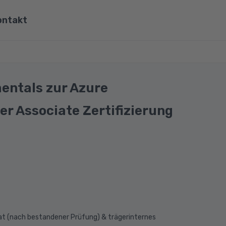
ontakt
ona
Wirtschaft, Steuern & Recht
Partner
Umwelt & Energie
entals zur Azure
mit Viona
Pädagogik & Didaktik
r Associate Zertifizierung
re
Meister & Fachwirte
Alle Kategorien
at (nach bestandener Prüfung) & trägerinternes