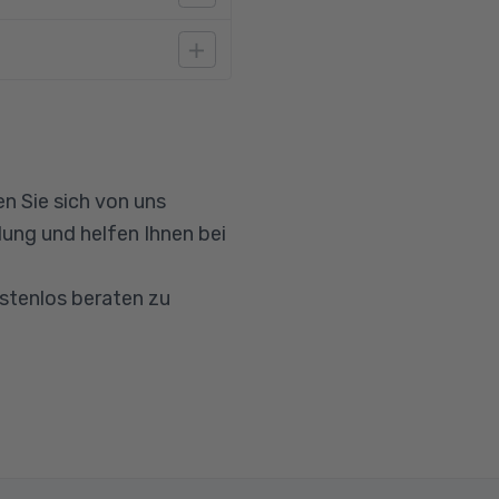
A2. Aufgrund der
ht nicht nur folgen,
au B2 sind nötig, da
h gehalten sind.
n Sie sich von uns
-Systemen generell
ung und helfen Ihnen bei
. als
wingend notwendig,
ostenlos beraten zu