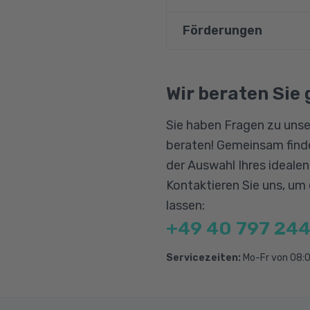
Azure Services, SL
Förderungen
Vorausgesetzt werden
Azure Administrati
Lerncenter-Umgebung e
Azure Virtual Mach
Bildungsgutschein
sondern aktiv partizi
Qualifizierungschanc
Wir beraten Sie 
Virtual Networking
die Dokumentationen, 
Berufliche Rehabilitat
Azure Monitor und 
Sie haben Fragen zu unse
Zwingend erforderlich
Network Traffic M
beraten! Gemeinsam finde
sowie im Bereich der N
Entra ID und Identi
der Auswahl Ihres ideale
Fachinformatiker:in -
Governance and Co
Kontaktieren Sie uns, um
jedoch von Vorteil.
lassen:
Data Services
+49 40 797 244
Verwalten von Anw
Entwickeln und Ver
Servicezeiten:
Mo-Fr von 08:0
Implementierung pr
Sichere Zugriffsve