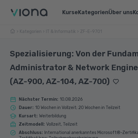
Kurse
Kategorien
Über uns
K
Kategorien
IT & Informatik
Umschulungen
ZF-E-9701
Über Vi
Pflege & Medizin
Weiterbildungen
Unsere 
IT & Informatik
Spezialisierung: Von der Fundam
Alle Kurse
Lernen 
Marketing & Vertrieb
Administrator & Network Enginee
Webina
Technik & Industrie
(AZ-900, AZ-104, AZ-700)
Sprachen
Nächster Termin
:
10.08.2026
Dauer
:
10 Wochen in Vollzeit; 20 Wochen in Teilzeit
Kursart
:
Weiterbildung
Zeitmodell
:
Vollzeit, Teilzeit
Abschluss
:
International anerkanntes Microsoft®-Zertifik