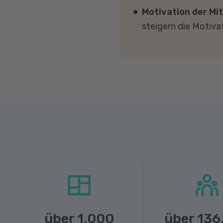
MBit/s und einer Uplo
Motivation der Mit
Fragen sprechen Sie u
steigern die Motiva
über
1.000
über
136