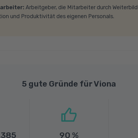
ad-Geschwindigkeit von mindestens 1 MBit/s benötigt 
arbeiter:
Arbeitgeber, die Mitarbeiter durch Weiterbil
ns gerne an.
tion und Produktivität des eigenen Personals.
5 gute Gründe für Viona
.385
90
%