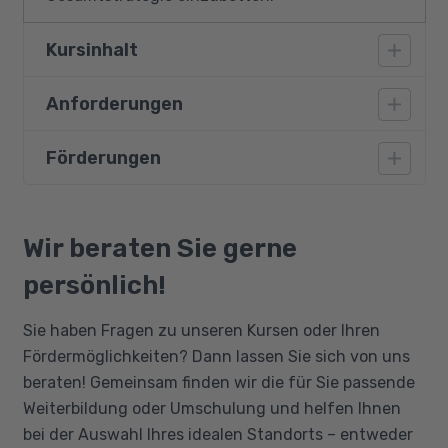
Kursinhalt
Anforderungen
Nachhaltigkeit und gesellschaftliche
Verantwortung
Förderungen
Vorausgesetzt wird eine kaufmännische bzw.
Entstehungskontext und Dimensionen für
betriebswirtschaftliche Ausbildung oder
Gegenwart und Zukunft
Berufserfahrung auf diesem Gebiet.
Bildungsgutschein
Richtlinien und Strategien für die
Qualifizierungschancengesetz
Wir beraten Sie gerne
nachhaltige Entwicklung bis zum Jahr 2030
Berufliche Rehabilitation
Rechtliche Rahmenbedingungen für die
persönlich!
nachhaltige Entwicklung
Sie haben Fragen zu unseren Kursen oder Ihren
Vergleichende Betrachtung von
Fördermöglichkeiten? Dann lassen Sie sich von uns
Frameworks und Standards
beraten! Gemeinsam finden wir die für Sie passende
Grundlagenwissen: CSR und
Weiterbildung oder Umschulung und helfen Ihnen
unternehmerische Nachhaltigkeit
bei der Auswahl Ihres idealen Standorts – entweder