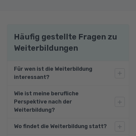
Häufig gestellte Fragen zu
Weiterbildungen
Für wen ist die Weiterbildung
interessant?
Wie ist meine berufliche
Die Weiterbildung richtet sich an
Perspektive nach der
Führungskräfte und Mitarbeiter aus den
Bereichen Marketing, Vertrieb und Einkauf.
Weiterbildung?
Wo findet die Weiterbildung statt?
Die hier erworbenen Kompetenzen rund um
das Thema Nachhaltigkeit und CSR werden für