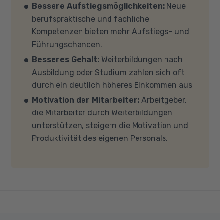
persönlichen Gespräch zu diesem Thema.
Bessere Aufstiegsmöglichkeiten:
Neue
mit Ihren eigenen Geräten am Unterricht
berufspraktische und fachliche
teilnehmen, empfehlen wir PCs oder Laptops
Kompetenzen bieten mehr Aufstiegs- und
mit Windows 10 oder Windows 11, mindestens 8
Führungschancen.
GB Arbeitsspeicher (RAM) und einem aktuellen
Besseres Gehalt:
Weiterbildungen nach
Mehrkern-Prozessor (CPU). Der Unterricht
Ausbildung oder Studium zahlen sich oft
findet in Microsoft Teams statt. Bitte achten
durch ein deutlich höheres Einkommen aus.
Sie darauf, dass Ihre Sicherheitsprogramme
Motivation der Mitarbeiter:
Arbeitgeber,
und -einstellungen (Anti-Viren-Programme,
die Mitarbeiter durch Weiterbildungen
Firewalls etc.) die Verbindung mit MS Teams
unterstützen, steigern die Motivation und
nicht blockieren. Bitte beachten Sie außerdem,
Produktivität des eigenen Personals.
dass für eine reibungslose Übertragung eine
gute Internetverbindung mit einer Download-
Geschwindigkeit von mindestens 6 MBit/s und
einer Upload-Geschwindigkeit von mindestens
1 MBit/s benötigt wird. Bei technischen Fragen
sprechen Sie uns gerne an.