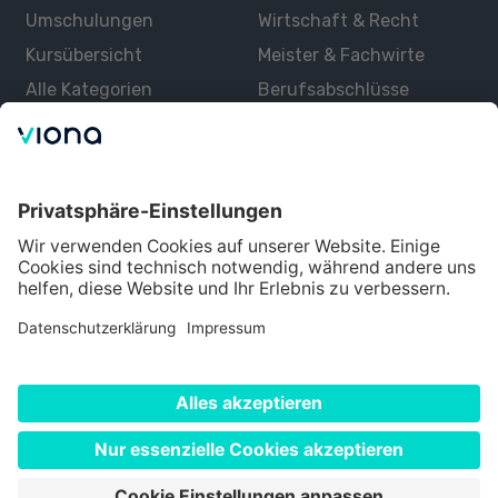
Umschulungen
Wirtschaft & Recht
Kursübersicht
Meister & Fachwirte
Alle Kategorien
Berufsabschlüsse
Über uns
Über Viona
Lernen mit Viona
Alle Partner
Partner werden
Datenschutz
Impressum
Nutzungsbedingungen
Cookie Einstellungen