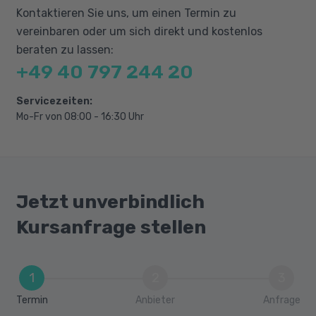
Employer Branding
Kontaktieren Sie uns, um einen Termin zu
Controlling / Informationsgrundlagen
vereinbaren oder um sich direkt und kostenlos
beraten zu lassen:
Recruiting:
+49 40 797 244 20
Recrutingstrategien
Servicezeiten:
Anforderungsprofile
Mo-Fr von 08:00 - 16:30 Uhr
Bewerberauswahlverfahren
Mitarbeitergewinnung und Onboarding
Jetzt unverbindlich
Kursanfrage stellen
1
2
3
Termin
Anbieter
Anfrage