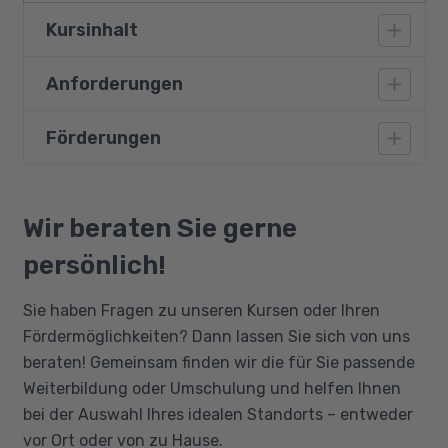
Kursinhalt
Anforderungen
Personalbedarfsplanung
Personalentwicklung:
Förderungen
Vorausgesetzt werden gute
Personalentwicklungsstrategien
Deutschkenntnisse (B2), eine abgeschlossene
Berufsausbildung innerhalb Deutschlands
Methoden und Instrumente
Bildungsgutschein
sowie gute PC- und Office- Kenntnisse. Der
Qualifizierungschancengesetz
Wir beraten Sie gerne
Personalmarketing:
Kurs baut auf vorhandene Basiskenntnisse der
Berufliche Rehabilitation
persönlich!
Personalverwaltung und -organisation sowie
Internes Personalmarketing
grundlegenden arbeitsrechtlichen
Unternehmensleitbild und
Sie haben Fragen zu unseren Kursen oder Ihren
Kenntnissen auf, wie sie u. a. in aktuellen
Unternehmensklima
Fördermöglichkeiten? Dann lassen Sie sich von uns
kaufmännischen Ausbildungen vermittelt
beraten! Gemeinsam finden wir die für Sie passende
Leistungsanreize und Vergütung
werden. Betriebswirtschaftliche
Weiterbildung oder Umschulung und helfen Ihnen
Förderung und Entwicklung
Grundlagenkenntnisse sind von Vorteil.
bei der Auswahl Ihres idealen Standorts – entweder
Externes Personalmarketing
vor Ort oder von zu Hause.