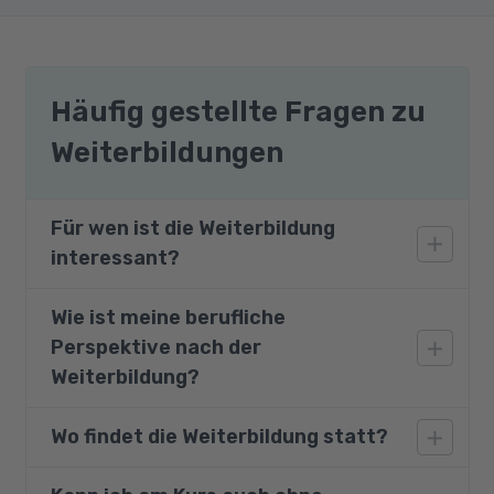
Häufig gestellte Fragen zu
Weiterbildungen
Für wen ist die Weiterbildung
interessant?
Wie ist meine berufliche
Die Qualifizierung richtet sich an Mitarbeiter
Perspektive nach der
des gehobenen Managements und
Führungskräfte.
Weiterbildung?
Wo findet die Weiterbildung statt?
Als Mitarbeiter des gehobenen Managements
und als Führungskraft erwerben Sie wichtige