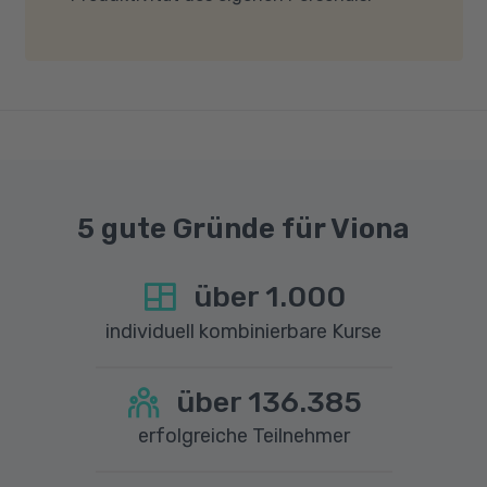
gute Internetverbindung mit einer Download-
Geschwindigkeit von mindestens 6 MBit/s und
einer Upload-Geschwindigkeit von mindestens
1 MBit/s benötigt wird. Bei technischen Fragen
sprechen Sie uns gerne an.
5 gute Gründe für Viona
über
1.000
individuell kombinierbare Kurse
über
136.385
erfolgreiche Teilnehmer