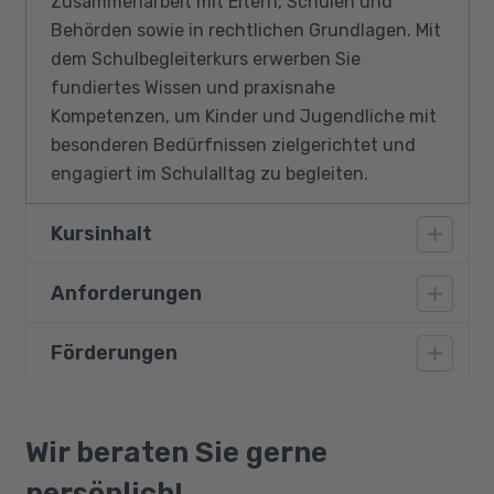
Zusammenarbeit mit Eltern, Schulen und
Behörden sowie in rechtlichen Grundlagen. Mit
dem Schulbegleiterkurs erwerben Sie
fundiertes Wissen und praxisnahe
Kompetenzen, um Kinder und Jugendliche mit
besonderen Bedürfnissen zielgerichtet und
engagiert im Schulalltag zu begleiten.
Kursinhalt
Anforderungen
Berufsbild Schulbegleitung und
Schulassistenz
Förderungen
Voraussetzung für die Arbeit als
Rechtliche Grundlagen der Schulbegleitung
Schulbegleiter:in sind ein
und Inklusion
Hauptschulabschluss und ein erweitertes
Bildungsgutschein
Behinderungsarten und Krankheitsbilder
polizeiliches Führungszeugnis, das
Qualifizierungschancengesetz
Wir beraten Sie gerne
Entwicklung von Kindern: Phasen der
einwandfrei und nicht älter als ein Vierteljahr
Berufliche Rehabilitation
kindlichen Entwicklung
persönlich!