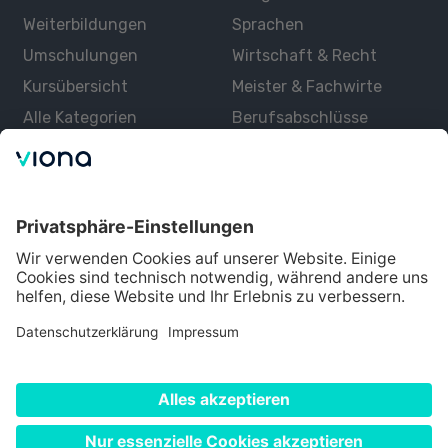
Weiterbildungen
Sprachen
Umschulungen
Wirtschaft & Recht
Kursübersicht
Meister & Fachwirte
Alle Kategorien
Berufsabschlüsse
Über uns
Über Viona
Lernen mit Viona
Alle Partner
Partner werden
Datenschutz
Impressum
Nutzungsbedingungen
Cookie Einstellungen