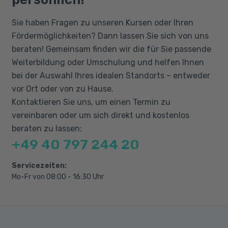
ist. Dieses stellt die Voraussetzung für eine
Beziehungsaufbau und Wirkungsbereich
Anstellung dar, jedoch nicht für den Kurs.
Sie haben Fragen zu unseren Kursen oder Ihren
der Schulbegleitung
Ferner müssen Interessierte mindestens 18
Fördermöglichkeiten? Dann lassen Sie sich von uns
Persönlichkeitsentwicklung (Systemischer
Jahre alt sein und sichere Deutschkenntnisse
beraten! Gemeinsam finden wir die für Sie passende
Ansatz, Resilienz)
in Wort und Schrift (mind. auf dem Niveau B2)
Weiterbildung oder Umschulung und helfen Ihnen
sowie grundlegende Computerkenntnisse
Stärkung der Sozialkompetenz
bei der Auswahl Ihres idealen Standorts – entweder
mitbringen. Empfohlen ist anschließend ein
Umgang mit herausforderndes Verhalten
vor Ort oder von zu Hause.
max. sechswöchiges Praktikum in einer
Begleitung bei der Alltagsbewältigung
Kontaktieren Sie uns, um einen Termin zu
(schulischen) Einrichtung vor Ort.
vereinbaren oder um sich direkt und kostenlos
Assistenz im Bereich des schulischen
beraten zu lassen:
Lernens
+49 40 797 244 20
Institutioneller Kinderschutz
Zusammenarbeit mit Eltern, Schule, Träger
Servicezeiten:
und Jugendamt
Mo-Fr von 08:00 - 16:30 Uhr
Beobachtung und Dokumentation
Selbstreflexion der beruflichen Rolle im
Umfeld Schule