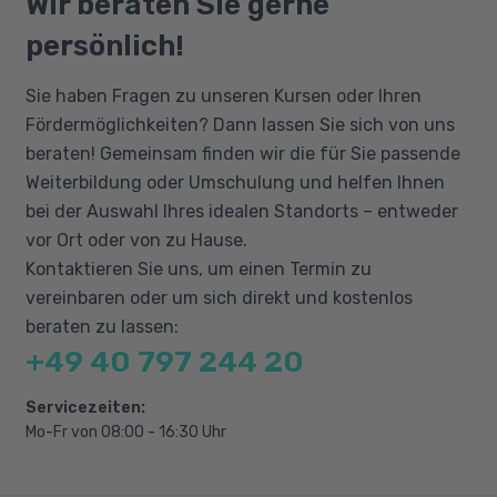
Wir beraten Sie gerne
Design and implement network security
arbeiten können. Da die Weiterbildung mit
Berufliche Rehabilitation
persönlich!
englischer Doku durchgeführt wird, sind
Design and implement private access to
außerdem gute Englischkenntnisse wichtig.
Azure Services
Sie haben Fragen zu unseren Kursen oder Ihren
Kandidaten für diese Zertifizierung sollten
Design and implement network monitoring
Fördermöglichkeiten? Dann lassen Sie sich von uns
zudem über fachkundige Azure-
Vorbereitung auf die externe Prüfung
beraten! Gemeinsam finden wir die für Sie passende
Administrationskenntnisse verfügen,
Weiterbildung oder Umschulung und helfen Ihnen
zusätzlich zu umfangreichen Erfahrungen
bei der Auswahl Ihres idealen Standorts – entweder
und Kenntnissen über Netzwerke, hybride
vor Ort oder von zu Hause.
Verbindungen und Netzwerksicherheit.
Kontaktieren Sie uns, um einen Termin zu
vereinbaren oder um sich direkt und kostenlos
beraten zu lassen:
+49 40 797 244 20
Servicezeiten:
Mo-Fr von 08:00 - 16:30 Uhr