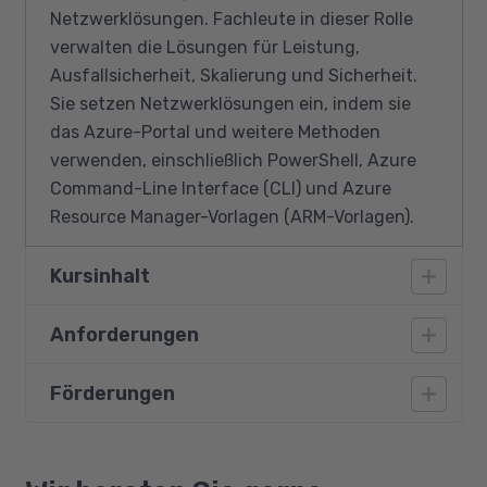
Netzwerklösungen. Fachleute in dieser Rolle
verwalten die Lösungen für Leistung,
Ausfallsicherheit, Skalierung und Sicherheit.
Sie setzen Netzwerklösungen ein, indem sie
das Azure-Portal und weitere Methoden
verwenden, einschließlich PowerShell, Azure
Command-Line Interface (CLI) und Azure
Resource Manager-Vorlagen (ARM-Vorlagen).
Kursinhalt
Anforderungen
Introduction to Azure virtual networks
Design and implement Hybrid Networking
Förderungen
Teilnehmende müssen über gute
Design and implement Azure ExpressRoute
Deutschkenntnisse verfügen und im Umgang
Load balance non-HTTP(S) traffic in Azure
mit Windows geübt sein, also sich in der
Bildungsgutschein
Load balance HTTP(S) traffic in Azure
Ordnerstruktur zurechtfinden und mit Dateien
Qualifizierungschancengesetz