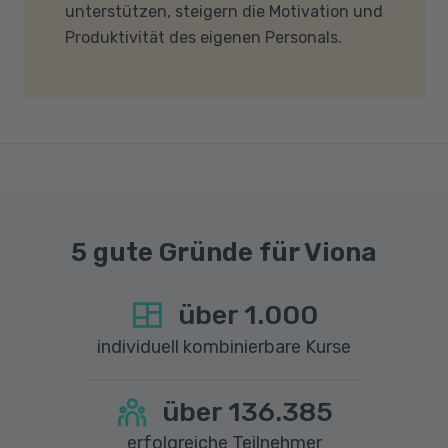
unterstützen, steigern die Motivation und
nicht blockieren. Bitte beachten Sie außerdem,
Produktivität des eigenen Personals.
dass für eine reibungslose Übertragung eine
gute Internetverbindung mit einer Download-
Geschwindigkeit von mindestens 6 MBit/s und
einer Upload-Geschwindigkeit von mindestens
1 MBit/s benötigt wird. Bei technischen Fragen
sprechen Sie uns gerne an.
5 gute Gründe für Viona
über
1.000
individuell kombinierbare Kurse
über
136.385
erfolgreiche Teilnehmer