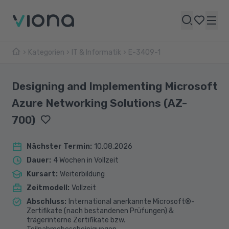
Kategorien
IT & Informatik
E-3409-1
Designing and Implementing Microsoft
Azure Networking Solutions (AZ-
700)
Nächster Termin
:
10.08.2026
Dauer
:
4 Wochen in Vollzeit
Kursart
:
Weiterbildung
Zeitmodell
:
Vollzeit
Abschluss
:
International anerkannte Microsoft®-
Zertifikate (nach bestandenen Prüfungen) &
trägerinterne Zertifikate bzw.