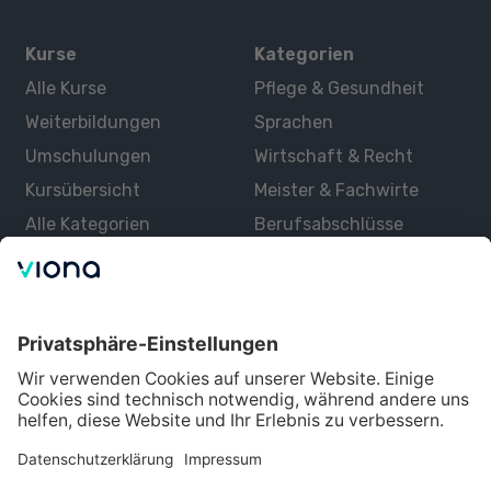
Kurse
Kategorien
Alle Kurse
Pflege & Gesundheit
Weiterbildungen
Sprachen
Umschulungen
Wirtschaft & Recht
Kursübersicht
Meister & Fachwirte
Alle Kategorien
Berufsabschlüsse
Über uns
Über Viona
Lernen mit Viona
Alle Partner
Partner werden