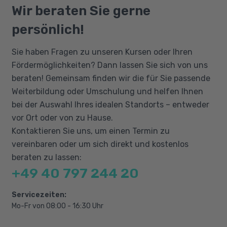
Der Gesprächscoaching-Ablauf
Ein Interesse an Persönlichkeitsentwicklung
Qualifizierungschancengesetz
Wir beraten Sie gerne
Coaching Methoden
und an der eigenen Entwicklung werden
Berufliche Rehabilitation
persönlich!
ebenso vorausgesetzt.
Coaching-Konzepte
Coaching in der Praxis
Sie haben Fragen zu unseren Kursen oder Ihren
Eigencoaching-Konzepte
Fördermöglichkeiten? Dann lassen Sie sich von uns
beraten! Gemeinsam finden wir die für Sie passende
Weiterbildung oder Umschulung und helfen Ihnen
bei der Auswahl Ihres idealen Standorts – entweder
vor Ort oder von zu Hause.
Kontaktieren Sie uns, um einen Termin zu
vereinbaren oder um sich direkt und kostenlos
beraten zu lassen:
+49 40 797 244 20
Servicezeiten:
Mo-Fr von 08:00 - 16:30 Uhr