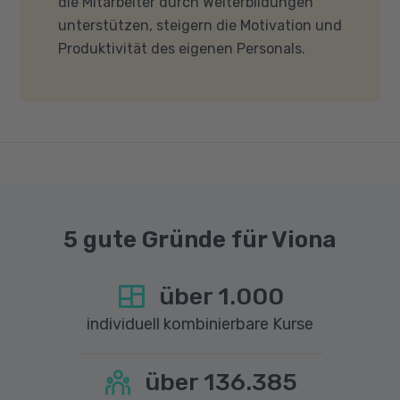
die Mitarbeiter durch Weiterbildungen
Firewalls etc.) die Verbindung mit MS Teams
unterstützen, steigern die Motivation und
nicht blockieren. Bitte beachten Sie außerdem,
Produktivität des eigenen Personals.
dass für eine reibungslose Übertragung eine
gute Internetverbindung mit einer Download-
Geschwindigkeit von mindestens 6 MBit/s und
einer Upload-Geschwindigkeit von mindestens
1 MBit/s benötigt wird. Bei technischen Fragen
sprechen Sie uns gerne an.
5 gute Gründe für Viona
über
1.000
individuell kombinierbare Kurse
über
136.385