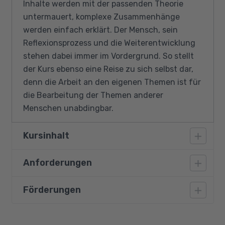
Inhalte werden mit der passenden Theorie
untermauert, komplexe Zusammenhänge
werden einfach erklärt. Der Mensch, sein
Reflexionsprozess und die Weiterentwicklung
stehen dabei immer im Vordergrund. So stellt
der Kurs ebenso eine Reise zu sich selbst dar,
denn die Arbeit an den eigenen Themen ist für
die Bearbeitung der Themen anderer
Menschen unabdingbar.
Kursinhalt
Anforderungen
Systemisches Denken
Systemische Theorie
Förderungen
Voraussetzung für die Arbeit im Systemischen
Was ist Coaching?
Coaching sind die Freude am Umgang mit
Führungs- und Beratungsstile
Menschen sowie ein Talent in der Beratung.
Bildungsgutschein