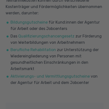
Teilnahmekosten können durch verschiedene
Gesundheitliche Einschränkungen
Kostenträger und Fördermöglichkeiten übernommen
Persönliche Umstände
werden, darunter:
Bildungsgutscheine
für Kund:innen der Agentur
Für manche Menschen ist eine Umschulung
für Arbeit oder des Jobcenters
aus gesundheitlichen Gründen eine gute
Möglichkeit, um einen neuen Karriereweg
Das
Qualifizierungschancengesetz
zur Förderung
einzuschlagen. Für andere können
von Weiterbildungen von Arbeitnehmern
Anpassungen am aktuellen Arbeitsplatz besser
Berufliche Rehabilitation
zur Unterstützung der
geeignet sein. Es ist wichtig, verschiedene
Wiedereingliederung von Personen mit
Optionen zu prüfen und gegebenenfalls
gesundheitlichen Einschränkungen in den
professionelle Beratung in Anspruch zu
Arbeitsmarkt
nehmen, um die beste Entscheidung für die
Aktivierungs- und Vermittlungsgutscheine
von
individuelle Situation zu treffen. Wir bei Viona
der Agentur für Arbeit und dem Jobcenter
helfen Ihnen gerne weiter.