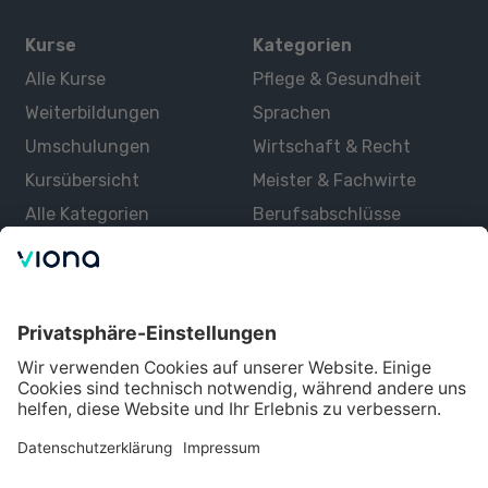
Kurse
Kategorien
Alle Kurse
Pflege & Gesundheit
Weiterbildungen
Sprachen
Umschulungen
Wirtschaft & Recht
Kursübersicht
Meister & Fachwirte
Alle Kategorien
Berufsabschlüsse
Über uns
Über Viona
Lernen mit Viona
Alle Partner
Partner werden