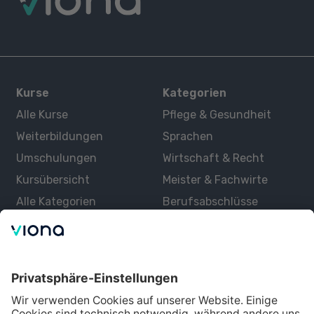
Kurse
Kategorien
Alle Kurse
Pflege & Gesundheit
Weiterbildungen
Sprachen
Umschulungen
Wirtschaft & Recht
Kursübersicht
Meister & Fachwirte
Alle Kategorien
Berufsabschlüsse
Über uns
Über Viona
Lernen mit Viona
Alle Partner