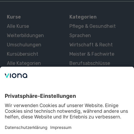
Kurse
Kategorien
Alle Kurse
Pflege & Gesundheit
Weiterbildungen
Sprachen
Umschulungen
Wirtschaft & Recht
Kursübersicht
Meister & Fachwirte
Alle Kategorien
Berufsabschlüsse
Über uns
Über Viona
Lernen mit Viona
Alle Partner
Partner werden